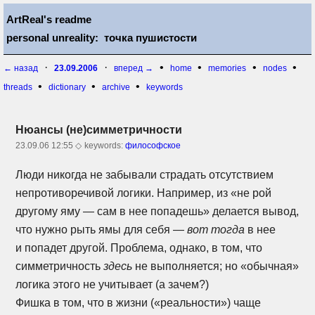
ArtReal's readme
personal unreality: точка пушистости
·
·
•
•
•
•
← назад
23.09.2006
вперед →
home
memories
nodes
•
•
•
threads
dictionary
archive
keywords
Нюансы (не)симметричности
23.09.06 12:55 ◇
keywords:
философское
Люди никогда не забывали страдать отсутствием
непротиворечивой логики. Например, из «не рой
другому яму — сам в нее попадешь» делается вывод,
что нужно рыть ямы для себя —
вот тогда
в нее
и попадет другой. Проблема, однако, в том, что
симметричность
здесь
не выполняется; но «обычная»
логика этого не учитывает (а зачем?)
Фишка в том, что в жизни («реальности») чаще