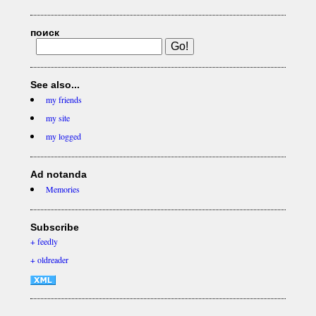
поиск
See also...
my friends
my site
my logged
Ad notanda
Memories
Subscribe
+ feedly
+ oldreader