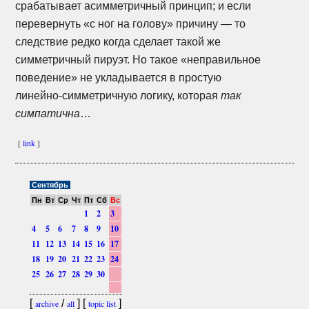
срабатывает асимметричный принцип; и если
перевернуть «с ног на голову» причину — то
следствие редко когда сделает такой же
симметричный пируэт. Но такое «неправильное
поведение» не укладывается в простую
линейно-симметричную
логику, которая
так
симпатична
…
[
link
]
Сентябрь
Пн
Вт
Ср
Чт
Пт
Сб
Вс
1
2
3
4
5
6
7
8
9
10
11
12
13
14
15
16
17
18
19
20
21
22
23
24
25
26
27
28
29
30
[
/
] [
]
archive
all
topic list