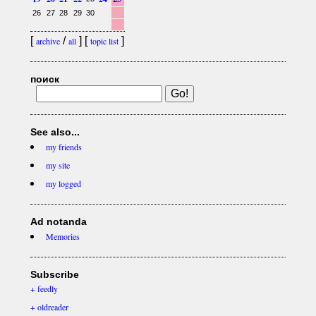
26
27
28
29
30
[
/
] [
]
archive
all
topic list
поиск
See also...
my friends
my site
my logged
Ad notanda
Memories
Subscribe
+ feedly
+ oldreader