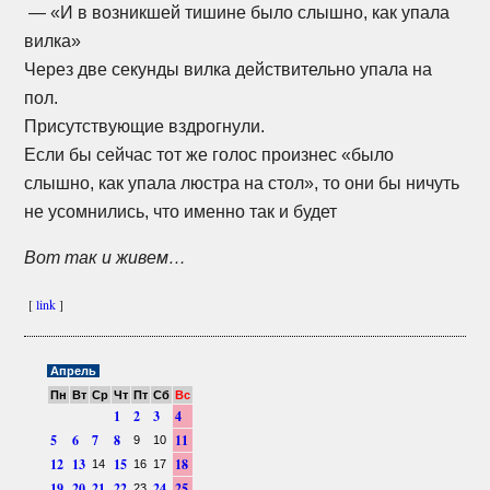
— «И в возникшей тишине было слышно, как упала
вилка»
Через две секунды вилка действительно упала на
пол.
Присутствующие вздрогнули.
Если бы сейчас тот же голос произнес «было
слышно, как упала люстра на стол», то они бы ничуть
не усомнились, что именно так и будет
Вот так и живем…
[
link
]
Апрель
Пн
Вт
Ср
Чт
Пт
Сб
Вс
1
2
3
4
5
6
7
8
11
9
10
12
13
15
18
14
16
17
19
20
21
22
24
25
23