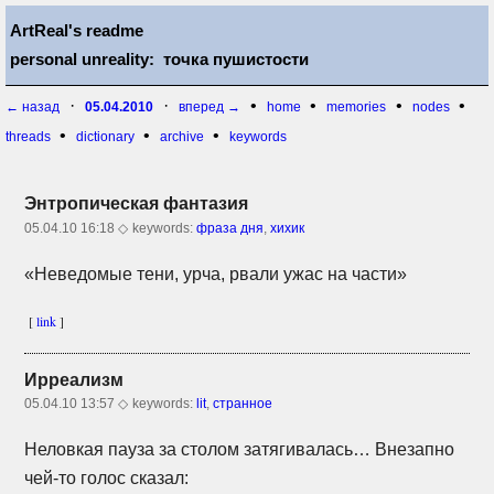
ArtReal's readme
personal unreality: точка пушистости
·
·
•
•
•
•
← назад
05.04.2010
вперед →
home
memories
nodes
•
•
•
threads
dictionary
archive
keywords
Энтропическая фантазия
05.04.10 16:18 ◇
keywords:
фраза дня
,
хихик
«Неведомые тени, урча, рвали ужас на части»
[
link
]
Ирреализм
05.04.10 13:57 ◇
keywords:
lit
,
странное
Неловкая пауза за столом затягивалась… Внезапно
чей-то
голос сказал: