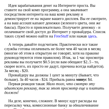
Идея зарабатывания денег на Интернете проста. Вы
ставите на свой комп программу, а она закачивает
посредством интернета на ваш комп рекламу и
демонстрирует ее на экране вашего дисплея. Вы ее смотрите,
а на ваш account капают денежки (зеленого цвета, они же
баксы). Просто и привлекательно. Получаете денежку - и
оплачиваете свой доступ до Интернет у провайдера. Список
таких служб можно найти на
FreeStuff
или нажав
здесь
.
А теперь давайте подсчитаем. Практически все такие
службы готовы оплачивать не более чем 40 часов в месяц
(многие об этом в открытую не говорят, хотя на пракике
руководствуются этим правилом). Итак, за 1 час просмотра
рекламы вы получаете $0.5 (если вам обещают $2..5 - то,
скорее всего, их просто не дадут, причина всегда найдется).
За месяц - $20.
Провайдеру вы должны 1 цент за минуту (бывает, что
больше). За 40 часов - $24. Прибыль равна
минус
$4.
Первая реакция такая:
Мало того, что смотрю эту
идиотскую рекламу, так за этот просмотр еще и платить
должен!
На деле, конечно, сложнее. В минус идут расходы на
пересылку чека, комиссионные банку за обналичивание