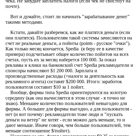
чека. Не забудьте заплатить налоги (если чек не свистнут на
почте).
Вот и думайте, стоит ли начинать "зарабатывание денег"
такими методами.
Кстати, давайте разберемся, как же платятся деньги (если
они платятся). Пользователям такой системы зачисляются на
счет не реальные деньги, а пойнты (points - русское "очки").
Как только месяц кончается, Spedia (я беру ее в качестве
примера) подсчитывает общее количество пойнтов на всех
счетах. пусть их за месяц наберется 100 000. За показ
рекламы и клики на банковский счет Spedia рекламодатели и
спонсоры начисляют $1 200 000. Зарплата и
производственные расходы (+налоги за деятельность как
рекламного агента) составят $200 000. Итого: заработок
пользователя составит $10 за 1 пойнт.
Вообще, фирмы типа Spedia ориентируются на золотую
середину (как она вычисляется в этом случае - я точно не
знаю). Меньшее количество пользователей невыгодно для
фирмы. А большее для фирмы выгодно, а для пользователя -
нет (и вот почему: рекламодатели тоже люди и "пускать
деньги на ветер" не хотят - если можно дать меньше, то и
дают меньше. Иначе говоря, чем больше пользователей, тем
меньше соотношение $/пойнт).