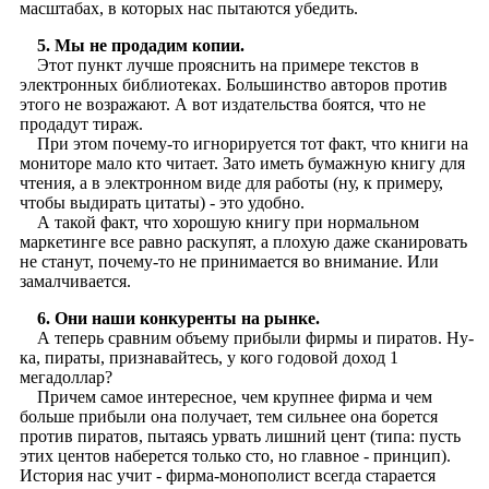
масштабах, в которых нас пытаются убедить.
5. Мы не продадим копии.
Этот пункт лучше прояснить на примере текстов в
электронных библиотеках. Большинство авторов против
этого не возражают. А вот издательства боятся, что не
продадут тираж.
При этом почему-то игнорируется тот факт, что книги на
мониторе мало кто читает. Зато иметь бумажную книгу для
чтения, а в электронном виде для работы (ну, к примеру,
чтобы выдирать цитаты) - это удобно.
А такой факт, что хорошую книгу при нормальном
маркетинге все равно раскупят, а плохую даже сканировать
не станут, почему-то не принимается во внимание. Или
замалчивается.
6. Они наши конкуренты на рынке.
А теперь сравним объему прибыли фирмы и пиратов. Ну-
ка, пираты, признавайтесь, у кого годовой доход 1
мегадоллар?
Причем самое интересное, чем крупнее фирма и чем
больше прибыли она получает, тем сильнее она борется
против пиратов, пытаясь урвать лишний цент (типа: пусть
этих центов наберется только сто, но главное - принцип).
История нас учит - фирма-монополист всегда старается