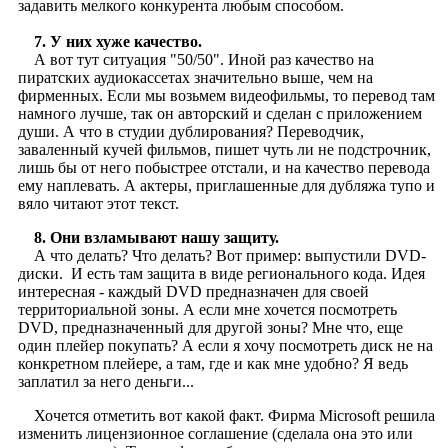
задавить мелкого конкурента любым способом.
7. У них хуже качество.
А вот тут ситуация "50/50". Иной раз качество на
пиратских аудиокассетах значительно выше, чем на
фирменных. Если мы возьмем видеофильмы, то перевод там
намного лучше, так он авторский и сделан с приложением
души. А что в студии дублирования? Переводчик,
заваленный кучей фильмов, пишет чуть ли не подстрочник,
лишь бы от него побыстрее отстали, и на качество перевода
ему наплевать. А актеры, приглашенные для дубляжа тупо и
вяло читают этот текст.
8. Они взламывают нашу защиту.
А что делать? Что делать? Вот пример: выпустили DVD-
диски. И есть там защита в виде регионального кода. Идея
интересная - каждый DVD предназначен для своей
территориальной зоны. А если мне хочется посмотреть
DVD, предназначенный для другой зоны? Мне что, еще
один плейер покупать? А если я хочу посмотреть диск не на
конкретном плейере, а там, где и как мне удобно? Я ведь
заплатил за него деньги...
Хочется отметить вот какой факт. Фирма Microsoft решила
изменить лицензионное соглашение (сделала она это или