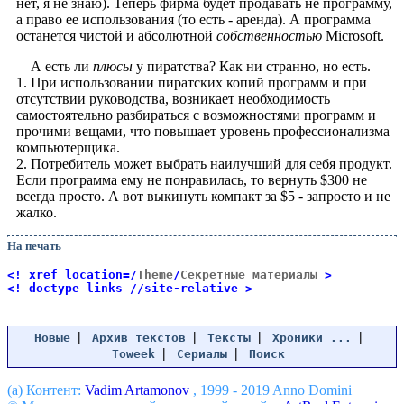
нет, я не знаю). Теперь фирма будет продавать не программу,
а право ее использования (то есть - аренда). А программа
останется чистой и абсолютной
собственностью
Microsoft.
А есть ли
плюсы
у пиратства? Как ни странно, но есть.
1. При использовании пиратских копий программ и при
отсутствии руководства, возникает необходимость
самостоятельно разбираться с возможностями программ и
прочими вещами, что повышает уровень профессионализма
компьютерщика.
2. Потребитель может выбрать наилучший для себя продукт.
Если программа ему не понравилась, то вернуть $300 не
всегда просто. А вот выкинуть компакт за $5 - запросто и не
жалко.
На печать
<! xref location=/
Theme
/
Секретные материалы
>
<! doctype links //site-relative >
|
|
|
|
Новые
Архив текстов
Тексты
Хроники ...
|
|
Toweek
Сериалы
Поиск
(a) Контент:
Vadim Artamonov
, 1999 - 2019 Anno Domini