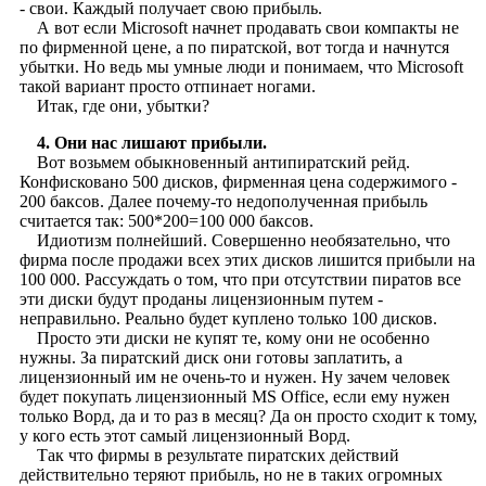
- свои. Каждый получает свою прибыль.
А вот если Microsoft начнет продавать свои компакты не
по фирменной цене, а по пиратской, вот тогда и начнутся
убытки. Но ведь мы умные люди и понимаем, что Microsoft
такой вариант просто отпинает ногами.
Итак, где они, убытки?
4. Они нас лишают прибыли.
Вот возьмем обыкновенный антипиратский рейд.
Конфисковано 500 дисков, фирменная цена содержимого -
200 баксов. Далее почему-то недополученная прибыль
считается так: 500*200=100 000 баксов.
Идиотизм полнейший. Совершенно необязательно, что
фирма после продажи всех этих дисков лишится прибыли на
100 000. Рассуждать о том, что при отсутствии пиратов все
эти диски будут проданы лицензионным путем -
неправильно. Реально будет куплено только 100 дисков.
Просто эти диски не купят те, кому они не особенно
нужны. За пиратский диск они готовы заплатить, а
лицензионный им не очень-то и нужен. Ну зачем человек
будет покупать лицензионный MS Office, если ему нужен
только Ворд, да и то раз в месяц? Да он просто сходит к тому,
у кого есть этот самый лицензионный Ворд.
Так что фирмы в результате пиратских действий
действительно теряют прибыль, но не в таких огромных