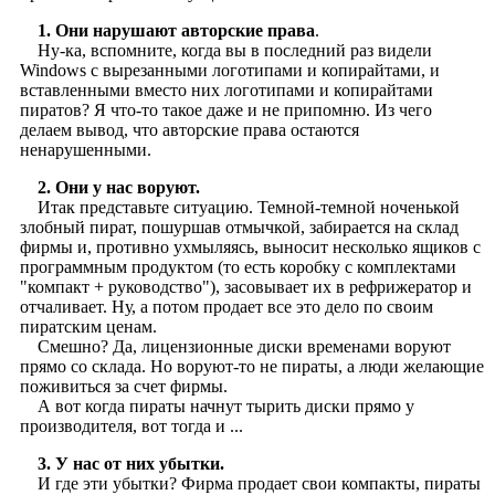
1. Они нарушают авторские права
.
Ну-ка, вспомните, когда вы в последний раз видели
Windows с вырезанными логотипами и копирайтами, и
вставленными вместо них логотипами и копирайтами
пиратов? Я что-то такое даже и не припомню. Из чего
делаем вывод, что авторские права остаются
ненарушенными.
2. Они у нас воруют.
Итак представьте ситуацию. Темной-темной ноченькой
злобный пират, пошуршав отмычкой, забирается на склад
фирмы и, противно ухмыляясь, выносит несколько ящиков с
программным продуктом (то есть коробку с комплектами
"компакт + руководство"), засовывает их в рефрижератор и
отчаливает. Ну, а потом продает все это дело по своим
пиратским ценам.
Смешно? Да, лицензионные диски временами воруют
прямо со склада. Но воруют-то не пираты, а люди желающие
поживиться за счет фирмы.
А вот когда пираты начнут тырить диски прямо у
производителя, вот тогда и ...
3. У нас от них убытки.
И где эти убытки? Фирма продает свои компакты, пираты