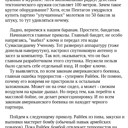
тектонического оружия составляет 100 метров. Зачем такое
крутое оборудование? Хотя, если Пентагон умудрился
купить партию "улучшенных" молотков по 50 баксов за
штуку, то тут удивляться нечему.
Ладно, вернемся к нашим баранам. Простите, бандитам.
Начинаются главные приколы. Главный бандит, не особо
напрягаясь, "выбил" ключи и передал эти коды
Сумасшедшему Ученому. Тот развернул аппаратуру (тоже
донельзя навернутую), настроил спутниковую антенну и
засел за компьютер. Так вот, оказывается, что он был
главным разработчиком этого спутника. Неужели нельзя
было сделать себе отдельный вход. И пофиг ключи.
Ту выявляется, по всем законам американского боевика,
главная ошибка террористов - супермен Райбек. Не помню,
почему его вовремя не пристроили к остальным
заложникам. Может он на очке сидел, а может - свежим
воздухом на крыше дышал. Но перед тем, как перейти к
массовой бойне, он делает рекогсцинировку. И по всем
законам американского боевика он находит черного
партнера.
Пойдем к следующему приколу. Райбек из пива, закуски и
выпивки мастерит бомбу (обычный навык армейских
поваров). Пока Райбек бомбой отвлекает террористов на