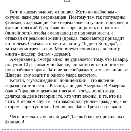
***
Вот к какому выводу я пришел. Жить по шаблонам -
скучно, даже для американцев. Поэтому там так популярны
фильмы, содержащие явно нереальные ситуации, приколы, и
фантастический бред. Главное - зрелищность и простота
(линейность), чтобы американец не напрягал мозги, а
отдыхал от реальной жизни (правда, такой метод приводит
вот к чему. Сначала я прочитал книгу "6 дней Кондора", а
затем посмотрел фильм. Мои впечатления (в сравнении):
книга - шедевр, фильм - дерьмо).
Американец, смотря кино, не удивляется тому, что Шварц,
получив 10 раз ломом по башке, внезапно встает и пинком
ноги забивает врага. Зато четко соображает, что в отличие от
Шварца, ему хватит и одного удара кастетом.
Кстати, "сумасшедший" полицейский - это явление
гораздо типичнее для России, а не для Америки. В Америке
(как в "правовом демократическом" государстве) люди
делятся на две категории: те, кто чтит законы, и те, кто не
чтит. В первом случае - это законопослушные граждане, а во
втором - преступники. Tertium non datur. Третьего не дано.
Чего пожелать американцам? Даешь больше прикольных
фильмов!