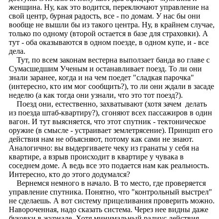
женщина. Ну, как это водится, переключают управление на
свой центр, бурная радость, все - по домам. У нас бы они
вообще не вышли бы из такого центра. Ну, в крайнем случае,
только по одному (второй остается в базе для страховки). А
тут - оба оказываются в одном поезде, в одном купе, и - все
дела.
Тут, по всем законам вестерна выползает банда во главе с
Сумасшедшим Ученым и останавливает поезд. То ли они
знали заранее, когда и на чем поедет "сладкая парочка"
(интересно, кто им мог сообщить?), то ли они ждали в засаде
неделю (а как тогда они узнали, что это тот поезд?).
Поезд они, естественно, захватывают (хотя зачем делать
из поезда штаб-квартиру?), сгоняют всех пассажиров в один
вагон. И тут выясняется, что этот спутник - тектоническое
оружие (в смысле - устраивает землетрясение). Принцип его
действия нам не объясняют, потому как сами не знают.
Аналогично: вы выдергиваете чеку из гранаты у себя на
квартире, а взрыв происходит в квартире у чувака в
соседнем доме. А ведь все это подается нам как реальность.
Интересно, кто до этого додумался?
Вернемся немного в начало. В то место, где проверяется
управление спутника. Понятно, что "контрольный выстрел"
не сделаешь. А вот систему прицеливания проверить можно.
Навороченная, надо сказать система. Через нее видны даже
буковки в журнале. Хотя минимальный радиус действия