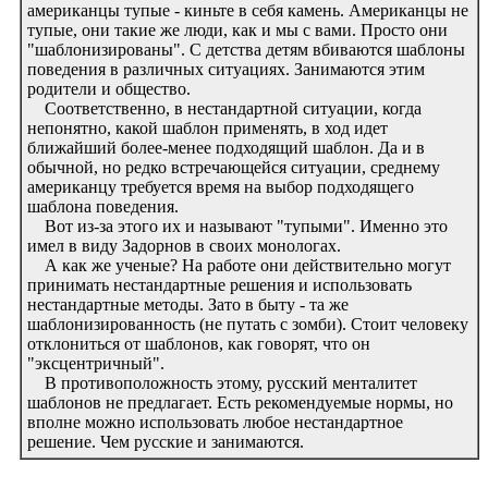
американцы тупые - киньте в себя камень. Американцы не
тупые, они такие же люди, как и мы с вами. Просто они
"шаблонизированы". С детства детям вбиваются шаблоны
поведения в различных ситуациях. Занимаются этим
родители и общество.
Соответственно, в нестандартной ситуации, когда
непонятно, какой шаблон применять, в ход идет
ближайший более-менее подходящий шаблон. Да и в
обычной, но редко встречающейся ситуации, среднему
американцу требуется время на выбор подходящего
шаблона поведения.
Вот из-за этого их и называют "тупыми". Именно это
имел в виду Задорнов в своих монологах.
А как же ученые? На работе они действительно могут
принимать нестандартные решения и использовать
нестандартные методы. Зато в быту - та же
шаблонизированность (не путать с зомби). Стоит человеку
отклониться от шаблонов, как говорят, что он
"эксцентричный".
В противоположность этому, русский менталитет
шаблонов не предлагает. Есть рекомендуемые нормы, но
вполне можно использовать любое нестандартное
решение. Чем русские и занимаются.