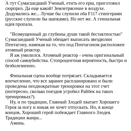
А тут Сумасшедший Ученый, етить его ерш, приготовил
сюрприз. Да еще какой! Землетрясение в воздухе.
Додумались же... Лучше бы слупили оба F117 стингерами
(русские слупили бы шапками). Но нет же. А гениальная
идея пропала.
"Возмущенный до глубины души такой бестактностью"
Сумасшедший Ученый обещает выписать звездюлин
Пентагону, намекая на то, что под Пентагоном расположен
атомный реактор.
Я аж умилился. Атомный реактор - очень оригинальный
способ самоубийства. Стопроцентная вероятность, быстро и
безболезненно.
Финальная сцена вообще потрясает. Складывается
впечатление, что все заранее распланировано и были
проведены неоднократные тренировки на этот счет
(интересно, сколько поездов угробил Райбек на таких
тренировках?).
Ну, и по традиции, Главный Злодей хватает Хорошего
Героя за ногу и никак не хочет отпускать. Но, в конце
концов, Хороший герой побеждает Главного Злодея.
Традиции жанра...
Аминь.