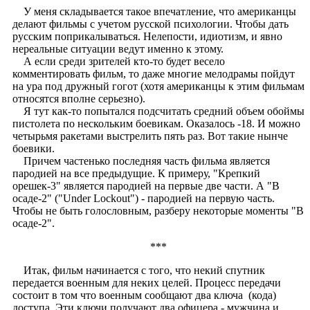
У меня складывается такое впечатление, что американцы
делают фильмы с учетом русской психологии. Чтобы дать
русским поприкалываться. Нелепости, идиотизм, и явно
нереальные ситуации ведут именно к этому.
А если среди зрителей кто-то будет весело
комментировать фильм, то даже многие мелодрамы пойдут
на ура под дружный гогот (хотя американцы к этим фильмам
относятся вполне серьезно).
Я тут как-то попытался подсчитать средний объем обоймы
пистолета по нескольким боевикам. Оказалось -18. И можно
четырьмя ракетами выстрелить пять раз. Вот такие нынче
боевики.
Причем частенько последняя часть фильма является
пародией на все предыдущие. К примеру, "Крепкий
орешек-3" является пародией на первые две части. А "В
осаде-2" ("Under Lockout") - пародией на первую часть.
Чтобы не быть голословным, разберу некоторые моменты "В
осаде-2".
***
Итак, фильм начинается с того, что некий спутник
передается военным для неких целей. Процесс передачи
состоит в том что военным сообщают два ключа (кода)
доступа. Эти ключи получают два офицера - мужчина и