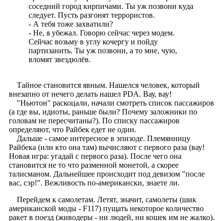
соседний город кирпичами. Ты уж позвони куда
следует. Пусть разгонят террористов.
- А тебя тоже захватили?
- Не, я убежал. Говорю сейчас через модем.
Сейчас возьму в углу кочергу и пойду
партизанить. Ты уж позвони, а то мне, чую,
вломят звездюлёв.
Тайное становится явным. Нашелся человек, который
внезапно от нечего делать нашел PDA. Вау, вау!
"Ньютон" раскоцали, начали смотреть список пассажиров
(а где вы, идиоты, раньше были? Почему заложники по
головам не пересчитаны?). По списку пассажиров
определяют, что Райбек едет не один.
Дальше - самое интересное в эпизоде. Племянницу
Райбека (или кто она там) вычисляют с первого раза (вау!
Новая игра: угадай с первого раза). После чего она
становится не то что разменной монетой, а скорее
талисманом. Дальнейшее происходит под девизом "после
вас, сэр!". Вежливость по-американски, знаете ли.
Перейдем к самолетам. Летят, значит, самолеты (шик
американской моды - F117) пущать некоторое количество
ракет в поезд (живодеры - ни людей, ни кошек им не жалко).