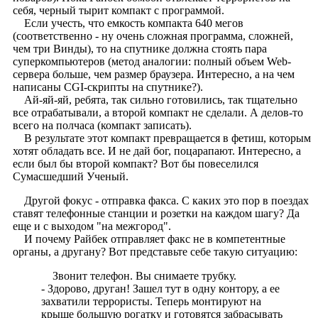
себя, черный тырит компакт с программой.
Если учесть, что емкость компакта 640 мегов
(соответственно - ну очень сложная программа, сложней,
чем три Винды), то на спутнике должна стоять пара
суперкомпьютеров (метод аналогии: полный объем Web-
сервера больше, чем размер браузера. Интересно, а на чем
написаны CGI-скрипты на спутнике?).
Ай-яй-яй, ребята, так сильно готовились, так тщательно
все отрабатывали, а второй компакт не сделали. А делов-то
всего на полчаса (компакт записать).
В результате этот компакт превращается в фетиш, которым
хотят обладать все. И не дай бог, поцарапают. Интересно, а
если был бы второй компакт? Вот бы повеселился
Сумасшедший Ученый.
Другой фокус - отправка факса. С каких это пор в поездах
ставят телефонные станции и розетки на каждом шагу? Да
еще и с выходом "на межгород".
И почему Райбек отправляет факс не в компетентные
органы, а другану? Вот представьте себе такую ситуацию:
Звонит телефон. Вы снимаете трубку.
- Здорово, друган! Зашел тут в одну контору, а ее
захватили террористы. Теперь монтируют на
крыше большую рогатку и готовятся забрасывать