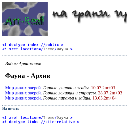
<! doctype index //public >
<! xref location=/
Theme
/
Фауна
>
Вадим Артамонов
Фауна - Архив
Мир диких зверей.
Горные улитки и жабы.
10.07.2m+03
Мир диких зверей.
Горные ленивцы и страусы.
28.07.2m+03
Мир диких зверей.
Горные пираньи и зайцы.
13.03.2m+04
На печать
<! xref location=/
Theme
/
Фауна
>
<! doctype links //site-relative >