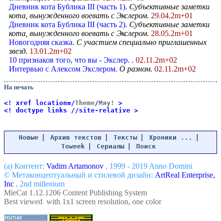
Дневник кота Бублика III (часть 1).
Субъективные заметки
кота, вынужденного воевать с Экслером.
29.04.2m+01
Дневник кота Бублика III (часть 2).
Субъективные заметки
кота, вынужденного воевать с Экслером.
28.05.2m+01
Новогодняя сказка.
С участием специально приглашенных
звезд.
13.01.2m+02
10 признаков того, что вы - Экслер.
.
02.11.2m+02
Интервью с Алексом Экслером.
О разном.
02.11.2m+02
На печать
<! xref location=/
Theme
/
Мяу!
>
<! doctype links //site-relative >
|
|
|
|
Новые
Архив текстов
Тексты
Хроники ...
|
|
Toweek
Сериалы
Поиск
(a) Контент:
Vadim Artamonov
, 1999 - 2019 Anno Domini
© Метаконцептуальный и стилевой дизайн:
ArtReal Enterprise,
Inc
, 2nd millenium
MieCat 1.12.1206 Content Publishing System
Best viewed with 1x1 screen resolution, one color