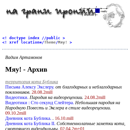
<! doctype index //public >
<! xref location=/
Theme
/
Мяу!
>
Вадим Артамонов
Мяу! - Архив
территория кота Бублика
Письма Алексу Экслеру.
от благодарных и неблагодарных
поклонников.
28.08.2mill
Видеотики.
Пародия на видеорецензии.
24.08.2mill
Видеотики : Сто секунд Слейтера.
Небольшая пародия на
Народную Повесть и Экслера в стиле видеорецензии.
09.10.2mill
Дневник кота Бублика.
.
16.10.mill
Дневник кота Бублика II.
Собственнолапные заметки кота,
смотрящего видеофильмы.
02.04.2m+01