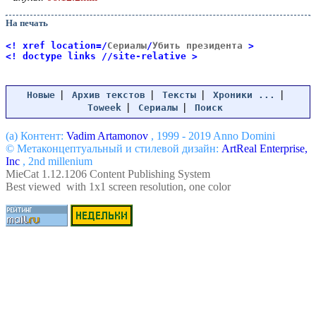
На печать
<! xref location=/
Сериалы
/
Убить президента
>
<! doctype links //site-relative >
|
|
|
|
Новые
Архив текстов
Тексты
Хроники ...
|
|
Toweek
Сериалы
Поиск
(a) Контент:
Vadim Artamonov
, 1999 - 2019 Anno Domini
© Метаконцептуальный и стилевой дизайн:
ArtReal Enterprise,
Inc
, 2nd millenium
MieCat 1.12.1206 Content Publishing System
Best viewed with 1x1 screen resolution, one color