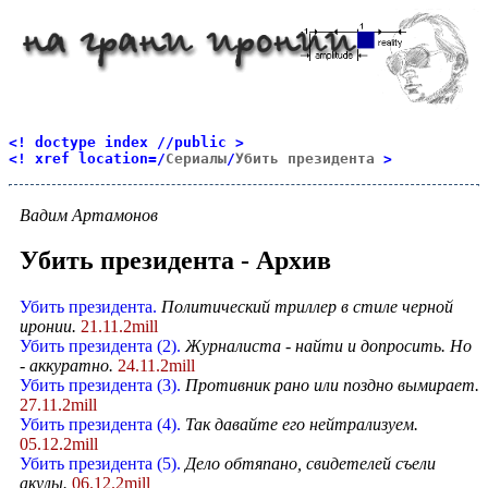
<! doctype index //public >
<! xref location=/
Сериалы
/
Убить президента
>
Вадим Артамонов
Убить президента - Архив
Убить президента.
Политический триллер в стиле черной
иронии.
21.11.2mill
Убить президента (2).
Журналиста - найти и допросить. Но
- аккуратно.
24.11.2mill
Убить президента (3).
Противник рано или поздно вымирает.
27.11.2mill
Убить президента (4).
Так давайте его нейтрализуем.
05.12.2mill
Убить президента (5).
Дело обтяпано, свидетелей съели
акулы.
06.12.2mill