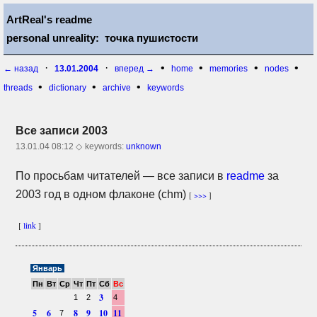
ArtReal's readme
personal unreality: точка пушистости
·
·
•
•
•
•
← назад
13.01.2004
вперед →
home
memories
nodes
•
•
•
threads
dictionary
archive
keywords
Все записи 2003
13.01.04 08:12 ◇
keywords:
unknown
По просьбам читателей — все записи в
readme
за
2003 год в одном флаконе (chm)
[
>>>
]
[
link
]
Январь
Пн
Вт
Ср
Чт
Пт
Сб
Вс
3
1
2
4
5
6
8
9
10
11
7