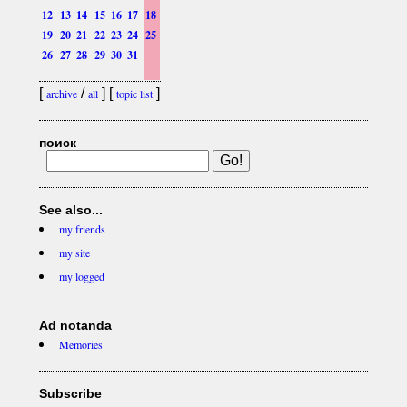
12
13
14
15
16
17
18
19
20
21
22
23
24
25
26
27
28
29
30
31
[
/
] [
]
archive
all
topic list
поиск
See also...
my friends
my site
my logged
Ad notanda
Memories
Subscribe