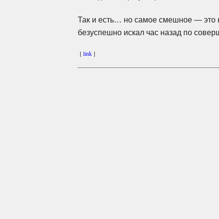
Так и есть… но самое смешное — это 
безуспешно искал час назад по совер
[
link
]