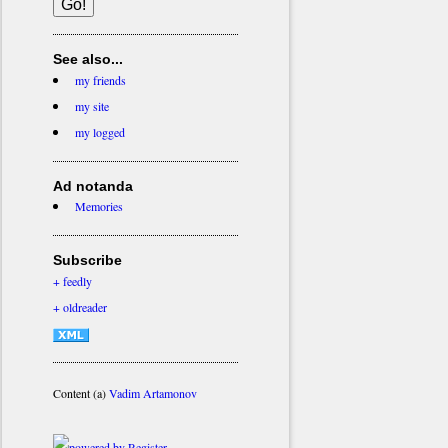
See also...
my friends
my site
my logged
Ad notanda
Memories
Subscribe
+ feedly
+ oldreader
Content (a)
Vadim Artamonov