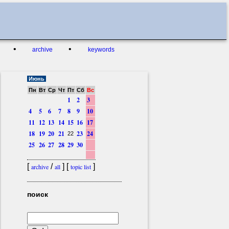
•
•
archive
keywords
Июнь
Пн
Вт
Ср
Чт
Пт
Сб
Вс
1
2
3
4
5
6
7
8
9
10
11
12
13
14
15
16
17
18
19
20
21
23
24
22
25
26
27
28
29
30
[
/
] [
]
archive
all
topic list
поиск