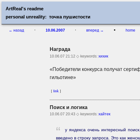
ArtReal's readme
personal unreality: точка пушистости
·
·
•
← назад
10.06.2007
вперед →
home
Награда
10.06.07 21:12 ◇
keywords:
хихик
«Победители конкурса получат серти
гильотине»
[
link
]
Поиск и логика
10.06.07 20:43 ◇
keywords:
хайтек
у яндекса очень интересный поиск
введено в строку запроса. Это как женс