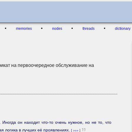
•
•
•
•
memories
nodes
threads
dictionary
фикат на первоочередное обслуживание на
. Иногда он находит
что-то
очень нужное, но не то, что
кая логика в лучших её проявлениях.
[
>>>
]