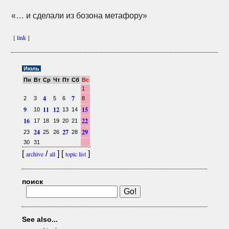
«… и сделали из бозона метафору»
[
link
]
Июль
Пн
Вт
Ср
Чт
Пт
Сб
Вс
1
4
7
2
3
5
6
8
9
11
12
15
10
13
14
16
22
17
18
19
20
21
24
27
29
23
25
26
28
30
31
[
/
] [
]
archive
all
topic list
поиск
See also...