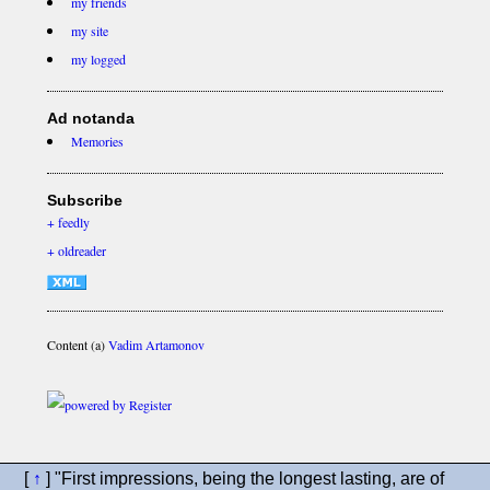
my friends
my site
my logged
Ad notanda
Memories
Subscribe
+ feedly
+ oldreader
Content (a)
Vadim Artamonov
[
↑
] "First impressions, being the longest lasting, are of