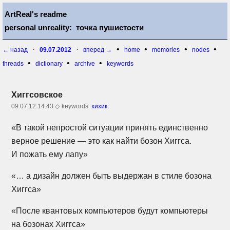
ArtReal's readme
personal unreality: точка пушистости
·
·
•
•
•
•
← назад
09.07.2012
вперед →
home
memories
nodes
•
•
•
threads
dictionary
archive
keywords
Хиггсовское
09.07.12 14:43 ◇
keywords:
хихик
«В такой непростой ситуации принять единственно
верное решение — это как найти бозон Хиггса.
И пожать ему лапу»
«… а дизайн должен быть выдержан в стиле бозона
Хиггса»
«После квантовых компьютеров будут компьютеры
на бозонах Хиггса»