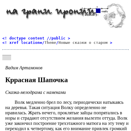
<! doctype content //public >
<! xref location=/
Theme
/
Новые сказки о старом
>
Вадим Артамонов
Кррасная Шапочка
Сказка-мелодрама с намеками
Волк медленно брел по лесу, периодически натыкаясь
на деревья. Такая ситуация Волку определенно не
нравилась. Жрать нечего, проклятые зайцы попрятались в
норы и страдают отсутствием желания вылезти оттуда. Волк
уже закончил построение трехэтажного матюга на эту тему и
переходил к четвертому, как его внимание привлек громкий