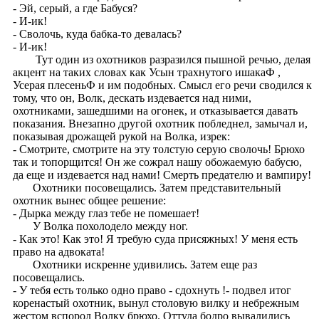
- Эй, серый, а где Бабуся?
- И-ик!
- Сволочь, куда бабка-то девалась?
- И-ик!
Тут один из охотников разразился пышной речью, делая
акцент на таких словах как Усын трахнутого ишакаФ ,
Усерая плесеньФ и им подобных. Смысл его речи сводился к
тому, что он, Волк, дескать издевается над ними,
охотниками, зашедшими на огонек, и отказывается давать
показания. Внезапно другой охотник побледнел, замычал и,
показывая дрожащей рукой на Волка, изрек:
- Смотрите, смотрите на эту толстую серую сволочь! Брюхо
так и топорщится! Он же сожрал нашу обожаемую бабусю,
да еще и издевается над нами! Смерть предателю и вампиру!
Охотники посовещались. Затем представительный
охотник вынес общее решение:
- Дырка между глаз тебе не помешает!
У Волка похолодело между ног.
- Как это! Как это! Я требую суда присяжных! У меня есть
право на адвоката!
Охотники искренне удивились. Затем еще раз
посовещались.
- У тебя есть только одно право - сдохнуть !- подвел итог
коренастый охотник, вынул столовую вилку и небрежным
жестом вспорол Волку брюхо. Оттуда бодро вывалились