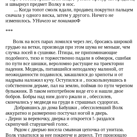
и швырнул предмет Волку в нос.
... Когда топот смолк вдали, продавец покрутил пальцем
сначала у одного виска, затем у другого. Ничего не
изменилось. У
Ничего не понимаю
Ф
***
Волк на всех парах ломился через лес, бросаясь широкой
грудью на ветки, производя при этом шума не меньше, чем
случка лосей в сушняке. Птицы, не припоминающие
подобного, тихо и торжественно падали в обморок, сшибая
по пути все шишки, вероломно растущие на траектории
падения. Медведь, питавшийся неподалеку малиной, от
неожиданности подавился, закашлялся до хрипоты и от
надрыва наложил кучу. Оступился и , поскользнувшись в
собственном дерьме, пал на землю, поймав по пути черепом
булыжник. В таком непотребном виде его и нашли двое
бобров. Бобры над ним долго ржали и , обессилев,
скончались у медведя на груди в страшных судорогах.
Добравшись до дома Бабушки , обессилевший Волк
аккуратно и размеренно постучал ногой в дверь.
- Дерни за веревочку, дверка и откроется !- раздался
скрипучий старушечий голос.
Рядом с дверью висела смывная цепочка от унитаза.
Волк ухватился за нее покрепче и дернул. Тут произошло