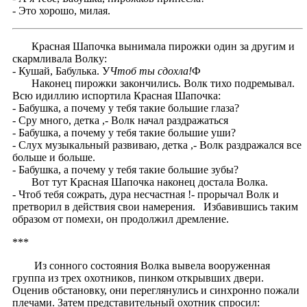
- Это хорошо, милая.
Красная Шапочка вынимала пирожки один за другим и
скармливала Волку:
- Кушай, Бабулька. У
Чтоб ты сдохла!
Ф
Наконец пирожки закончились. Волк тихо подремывал.
Всю идиллию испортила Красная Шапочка:
- Бабушка, а почему у тебя такие большие глаза?
- Сру много, детка ,- Волк начал раздражаться
- Бабушка, а почему у тебя такие большие уши?
- Слух музыкальный развиваю, детка ,- Волк раздражался все
больше и больше.
- Бабушка, а почему у тебя такие большие зубы?
Вот тут Красная Шапочка наконец достала Волка.
- Чтоб тебя сожрать, дура несчастная !- прорычал Волк и
претворил в действия свои намерения. Избавившись таким
образом от помехи, он продолжил дремление.
***
Из сонного состояния Волка вывела вооруженная
группа из трех охотников, пинком открывших двери.
Оценив обстановку, они переглянулись и синхронно пожали
плечами. Затем представительный охотник спросил: