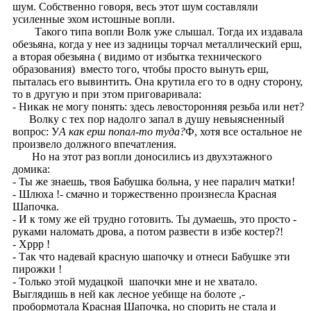
шум. Собственно говоря, весь этот шум составляли
усиленные эхом истошные вопли.
Такого типа вопли Волк уже слышал. Тогда их издавала
обезьяна, когда у нее из задницы торчал металлический ерш,
а вторая обезьяна ( видимо от избытка технического
образования) вместо того, чтобы просто вынуть ерш,
пыталась его вывинтить. Она крутила его то в одну сторону,
то в другую и при этом приговаривала:
- Никак не могу понять: здесь левосторонняя резьба или нет?
Волку с тех пор надолго запал в душу невыясненный
вопрос: У
А как ерш попал-то туда?
Ф, хотя все остальное не
произвело должного впечатления.
Но на этот раз вопли доносились из двухэтажного
домика:
- Ты же знаешь, твоя Бабушка больна, у нее паралич матки!
- Шлюха !- смачно и торжественно произнесла Красная
Шапочка.
- И к тому же ей трудно готовить. Ты думаешь, это просто -
руками наломать дрова, а потом развести в избе костер?!
- Хррр !
- Так что надевай красную шапочку и отнеси Бабушке эти
пирожки !
- Только этой мудацкой шапочки мне и не хватало.
Выглядишь в ней как лесное уебище на болоте ,-
пробормотала Красная Шапочка, но спорить не стала и