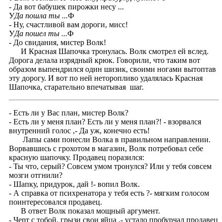
- Да вот бабушек пирожки несу ...
У
Да пошла ты ...
Ф
- Ну, счастливой вам дороги, мисс!
У
Да пошел ты ...
Ф
- До свидания, мистер Волк!
И Красная Шапочка тронулась. Волк смотрел ей вслед.
Дорога делала изрядный крюк. Говорили, что таким вот
образом выпендрился один шизик, своими ногами вытоптав
эту дорогу. И вот по ней неторопливо удалялась Красная
Шапочка, старательно впечатывая шаг.
- Есть ли у Вас план, мистер Волк?
- Есть ли у меня план? Есть ли у меня план?! - взорвался
внутренний голос ,- Да уж, конечно есть!
Лапы сами понесли Волка в правильном направлении.
Ворвавшись с грохотом в магазин, Волк потребовал себе
красную шапочку. Продавец поразился:
- Ты что, серый? Совсем умом тронулся? Или у тебя совсем
мозги отгнили?
- Шапку, придурок, дай !- вопил Волк.
- А справка от психренатора у тебя есть ?- мягким голосом
поинтересовался продавец.
В ответ Волк показал мощный аргумент.
- Черт с тобой, грызи свои яйца ,- устало пробурчал продавец