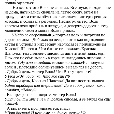
пошла одеваться.
Но всего этого Волк не слышал. Все звуки, исходившие
из дома, натыкались сначала на левую сосну, затем на
правую, затем сосны обменивались эхами, интерференция
которых и создавала резонанс. Несмотря на это, Волк
хвостом чуял прибыль в желудке, а доверять дедуктивному
мышлению своего хвоста Волк привык.
У
Надо ее опередить
Ф ,- подумал волк и потрусил по
дороге от дома. Добежав до леса, он отыскал подходящие
кусты и устроил в них засаду, наблюдая за приближением
Красной Шапочки. Чем ближе становилась Красная
Шапочка, тем сильнее становился аппетитный запах еды.
Нюх его не обманывал - в корзине находились пирожки с
мясом. У
Нужно выведать ее говеные планы
Ф ,- подумал
волк и , плотоядно облизнувшись, вывалился на дорогу.
- Добрый день, мистер Волк! Что Вы тут делаете?
У
Тебя жду, идиотка. Что же еще?
Ф
- Добрый день, Красная Шапочка! Да вот поссать вышел.
У
Это традиция или извращение? Да и видок у него - как с
помойки, ей-богу
Ф
- Вы прекрасно выглядите, мистер Волк!
У
Если бы ты мне еще и пирожки отдала, я выглядел бы еще
лучше
Ф
- А вы, значит, прогуливаетесь, мисс?
У
Вот достал! И чего ему, придурку, нужно?
Ф