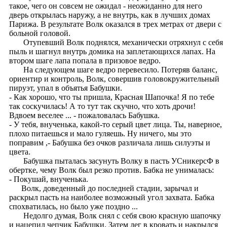
такое, чего он совсем не ожидал - неожиданно для него
дверь открылась наружу, а не внутрь, как в лучших домах
Парижа. В результате Волк оказался в трех метрах от двери с
больной головой.
Отупевший Волк поднялся, механически отряхнул с себя
пыль и шагнул внутрь домика на заплетающихся лапах. На
втором шаге лапа попала в призовое ведро.
На следующем шаге ведро перевесило. Потеряв баланс,
ориентир и контроль, Волк, совершив головокружительный
пируэт, упал в объятья Бабушки.
- Как хорошо, что ты пришла, Красная Шапочка! Я по тебе
так соскучилась! А то тут так скучно, что хоть дрочи!
Вдвоем веселее ... - пожаловалась Бабушка.
- У тебя, внученька, какой-то серый цвет лица. Ты, наверное,
плохо питаешься и мало гуляешь. Ну ничего, мы это
поправим ,- Бабушка без очков различала лишь силуэты и
цвета.
Бабушка пыталась засунуть Волку в пасть УСникерсФ в
обертке, чему Волк был резко против. Бабка не унималась:
- Покушай, внученька.
Волк, доведенный до последней стадии, зарычал и
раскрыл пасть на наиболее возможный угол захвата. Бабка
спохватилась, но было уже поздно ...
Недолго думая, Волк снял с себя свою красную шапочку
и нацепил чепчик Бабушки. Затем лег в кровать и накрылся