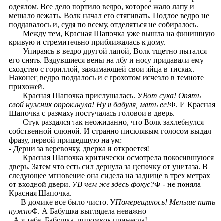
одеялом. Все дело портило ведро, которое жало лапу и
мешало лежать. Волк начал его стягивать. Подлое ведро не
поддавалось и, судя по всему, отделяться не собиралось.
Между тем, Красная Шапочка уже вышла на финишную
кривую и стремительно приближалась к дому.
Упираясь в ведро другой лапой, Волк тщетно пытался
его снять. Вздувшиеся вены на лбу и носу придавали ему
сходство с гориллой, зажимающей свои яйца в тисках.
Наконец ведро поддалось и с грохотом исчезло в темноте
прихожей.
Красная Шапочка прислушалась. У
Вот сука! Опять
свой нужник опрокинула! Ну и бабуля, мать ее!
Ф. И Красная
Шапочка с размаху постучалась головой в дверь.
Стук раздался так неожиданно, что Волк захлебнулся
собственной слюной. И странно писклявым голосом выдал
фразу, первой пришедшую на ум:
- Дерни за веревочку, дверка и откроется!
Красная Шапочка критически осмотрела покосившуюся
дверь. Затем что есть сил дернула за цепочку от унитаза. В
следующее мгновение она сидела на заднице в трех метрах
от входной двери. У
В чем же здесь фокус?
Ф - не поняла
Красная Шапочка.
В домике все было чисто. У
Померещилось! Меньше пить
нужно
Ф. А Бабушка выглядела неважно.
- А я тебе, Бабушка, пирожков принесла!