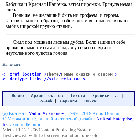
Бабушка и Красная Шапочка, затем пирожки. Грянула немая
сцена.
Волк же, не желавший быть ни трофеем, и героем,
заправил кишки обратно, разбежался и выпрыгнул в окно,
выбив широкой грудью ставни.
Сидя под мощным лесным дубом, Волк зашивал себе
брюхо белыми нитками и рыдал у себя на груди от
неутоленного чувства голода.
На печать
<! xref location=/
Theme
/
Новые сказки о старом
>
<! doctype links //site-relative >
|
|
|
|
Новые
Архив текстов
Тексты
Хроники ...
|
|
Toweek
Сериалы
Поиск
(a) Контент:
Vadim Artamonov
, 1999 - 2019 Anno Domini
© Метаконцептуальный и стилевой дизайн:
ArtReal Enterprise,
Inc
, 2nd millenium
MieCat 1.12.1206 Content Publishing System
Best viewed with 1x1 screen resolution, one color