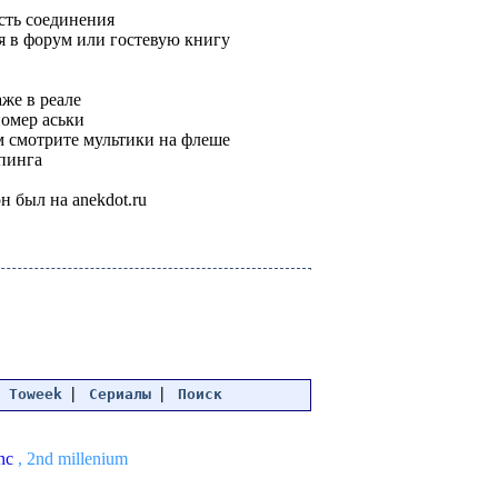
сть соединения
я в форум или гостевую книгу
же в реале
номер аськи
м смотрите мультики на флеше
 пинга
н был на anekdot.ru
|
|
|
Toweek
Сериалы
Поиск
nc
, 2nd millenium