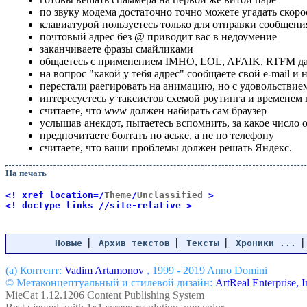
по звуку модема достаточно точно можете угадать скоро
клавиатурой пользуетесь только для отправки сообщени
почтовый адрес без @ приводит вас в недоумение
заканчиваете фразы смайликами
общаетесь с применением IMHO, LOL, AFAIK, RTFM да
на вопрос "какой у тебя адрес" сообщаете свой e-mail и 
перестали раегировать на анимацию, но с удовольствие
интересуетесь у таксистов схемой роутинга и временем
считаете, что
www
должен набирать сам браузер
услышав анекдот, пытаетесь вспомнить, за какое число о
предпочитаете болтать по аське, а не по телефону
считаете, что ваши проблемы должен решать Яндекс.
На печать
<! xref location=/
Theme
/
Unclassified
>
<! doctype links //site-relative >
|
|
|
Новые
Архив текстов
Тексты
Хроники ...
(a) Контент:
Vadim Artamonov
, 1999 - 2019 Anno Domini
© Метаконцептуальный и стилевой дизайн:
ArtReal Enterprise, I
MieCat 1.12.1206 Content Publishing System