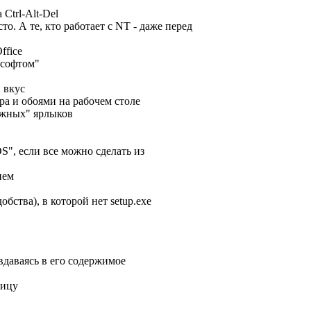
 Ctrl-Alt-Del
о. А те, кто работает с NT - даже перед
ffice
ософтом"
 вкус
ра и обоями на рабочем столе
ужных" ярлыков
S", если все можно сделать из
ием
бства), в которой нет setup.exe
вдаваясь в его содержимое
ницу