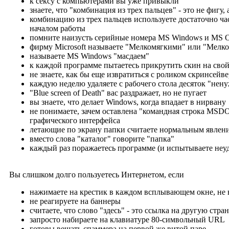
к сексу с компьютерами вы уже привыкли
знаете, что "комбинация из трех пальцев" - это не фигу, а
комбинацию из трех пальцев используете достаточно част
началом работы
помните наизусть серийные номера MS Windows и MS O
фирму Microsoft называете "Мелкомягкими" или "Мелк
называете MS Windows "масдаем"
к каждой программе пытаетесь прикрутить скин на свой
не знаете, как бы еще извратиться с роликом скринсейве
каждую неделю удаляете с рабочего стола десяток "нен
"Blue screen of Death" вас раздражает, но не пугает
вы знаете, что делает Windows, когда впадает в нирвану
не понимаете, зачем оставлена "командная строка MSDO
графического интерфейса
летающие по экрану папки считаете нормальным явлен
вместо слова "каталог" говорите "папка"
каждый раз поражаетесь программе (и испытываете неудо
Вы слишком долго пользуетесь Интернетом, если
нажимаете на крестик в каждом всплывающем окне, не 
не реагируете на баннеры
считаете, что слово "здесь" - это ссылка на другую стра
запросто набираете на клавиатуре 80-символьный URL
готовы вешать спаммера на первой же витой паре