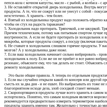
пепси-кола с кочном капусты, масло - с рыбой, а колбаса - с ар
3. Не оставляйте открытой дверь холодильника. Внутрь могут
продукты. А те, что не сожрут или не унесут с собой - покус
неэстетично. А хранить - тем более.
4. Взятый из холодильника продукт надо положить обратно ка
чтобы он стух на радость тараканам?
5. Холодильник надо протирать. Тряпочкой, а не шкуркой. Тр
Причем техническим, потому как питьевым спиртом лучше пр
внутренности. А если не будете протирать (и холодильник и в
микробы, которые продукты сожрут, а посуду (включая пакеты)
6. Не ставьте в холодильник слишком горячие продукты. У ва
мозгов? А у холодильника даже ниже.
7. Если ваш холодильник начинает сильно вибрировать - пров
холодильник к полу. Если же он не прибит и все равно вибрир
резонанс, объясните ему, что так делать не стоит. Объяснять 
ремонту холодильников.
Это были общие правила. А теперь по отдельным продукта
1. Если вы случайно открыли какой-то консерв или другой п
съесть их за два дня - и не ешьте. Но выбрасывать их тоже не
благоприятном исходе дела, злой соседкой станет меньше.
2. Скоропортящиеся продукты лучше всего хранить в самом х
испортились. Понятно, что самым холодным является морозилк
рекомендуется предварительно измерить термометром наибол
продукты хранить именно там. Желательно с точностью до м