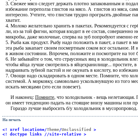
3. Свежее мясо следует держать плотно запакованным и пода
избежание переполза глистов на мясо. А глистов из мяса, са
интересно. Учтите, что глистам трудно прогрызть двойные пак
хватит.
4. Молоко желательно хранить в пакетах. Рекомендуется с гер
ли, из-за той фигни, которая входит в ее состав, совершенно н
микробы, даже молочные, сперва на зуб попробуют именно ее
5. Рыба как продукт. Рыбу надо положить в пакет, а пакет в ми
эта рыба закапает своим посмертным соком все остальное. И 
в живом состоянии. Впрочем, положите и посмотрите на тот б
6. Не забывайте о том, что страусиных яиц в холодильник вле
чтобы яйца лучше смотрелись в яйцехранилище... простите, в
надраивать зубной пастой и не окунать в кислоту, во избежан
7. Овощи надо складировать в одном месте. Помните, что хо
системой. А морковку, самовольно ускользнувшую из того мес
искать месяцами (это если повезет).
И наконец:
Помните
, что холодильник - вещь нелетающая.
он имеет тенденцию падать на стоящие внизу машины или п
Гораздо лучше выбросить б/у холодильник в мусоропровод.
На печать
<! xref location=/
Theme
/
Unclassified
>
<! doctype links //site-relative >