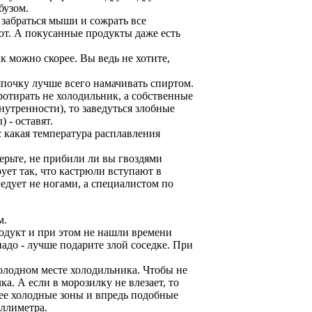
бузом.
 забраться мыши и сожрать все
ают. А покусанные продукты даже есть
к можно скорее. Вы ведь не хотите,
япочку лучше всего намачивать спиртом.
отирать не холодильник, а собственные
нутренности), то заведуться злобные
 - оставят.
с какая температура расплавления
ерьте, не прибили ли вы гвоздями
ует так, что кастрюли вступают в
следует не ногами, а специалистом по
м.
родукт и при этом не нашли времени
 надо - лучше подарите злой соседке. При
олодном месте холодильника. Чтобы не
а. А если в морозилку не влезает, то
ее холодные зоны и впредь подобные
иллиметра.