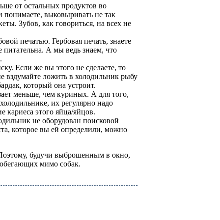
льше от остальных продуктов во
ми понимаете, выковыривать не так
еты. Зубов, как говориться, на всех не
бовой печатью. Гербовая печать, знаете
е питательна. А мы ведь знаем, что
.
ску. Если же вы этого не сделаете, то
не вздумайте ложить в холодильник рыбу
ардак, который она устроит.
зает меньше, чем куриных. А для того,
 холодильнике, их регулярно надо
ие кариеса этого яйца/яйцов.
лодильник не оборудован поисковой
та, которое вы ей определили, можно
 Поэтому, будучи выброшенным в окно,
робегающих мимо собак.