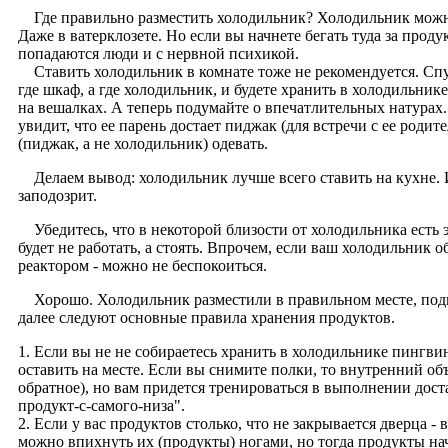
Где правильно разместить холодильник? Холодильник можно 
Даже в ватерклозете. Но если вы начнете бегать туда за прод
попадаются люди и с нервной психикой.
Ставить холодильник в комнате тоже не рекомендуется. Спус
где шкаф, а где холодильник, и будете хранить в холодильник
на вешалках. А теперь подумайте о впечатлительных натурах.
увидит, что ее парень достает пиджак (для встречи с ее родит
(пиджак, а не холодильник) одевать.
Делаем вывод: холодильник лучше всего ставить на кухне. И
заподозрит.
Убедитесь, что в некоторой близости от холодильника есть э
будет не работать, а стоять. Впрочем, если ваш холодильник
реактором - можно не беспокоиться.
Хорошо. Холодильник разместили в правильном месте, под
далее следуют основные правила хранения продуктов.
1. Если вы не не собираетесь хранить в холодильнике пингвин
оставить на месте. Если вы снимите полки, то внутренний об
обратное), но вам придется тренироваться в выполнении дост
продукт-с-самого-низа".
2. Если у вас продуктов столько, что не закрывается дверца 
можно впихнуть их (продукты) ногами, но тогда продукты нач