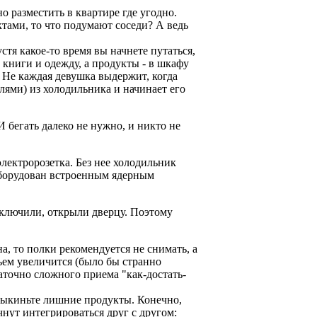
разместить в квартире где угодно.
уктами, то что подумают соседи? А ведь
тя какое-то время вы начнете путаться,
е книги и одежду, а продукты - в шкафу
 Не каждая девушка выдержит, когда
елями) из холодильника и начинает его
 бегать далеко не нужно, и никто не
лектророзетка. Без нее холодильник
 оборудован встроенным ядерным
ключили, открыли дверцу. Поэтому
а, то полки рекомендуется не снимать, а
ъем увеличится (было бы странно
аточно сложного приема "как-достать-
- выкиньте лишние продукты. Конечно,
нут интегрироваться друг с другом: