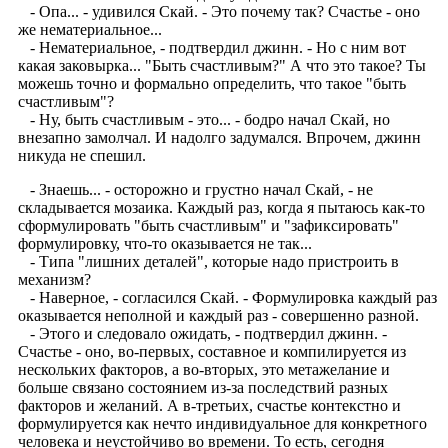
- Опа... - удивился Скай. - Это почему так? Счастье - оно
же нематериальное...
- Нематериальное, - подтвердил джинн. - Но с ним вот
какая заковырка... "Быть счастливым?" А что это такое? Ты
можешь точно и формально определить, что такое "быть
счастливым"?
- Ну, быть счастливым - это... - бодро начал Скай, но
внезапно замолчал. И надолго задумался. Впрочем, джинн
никуда не спешил.
- Знаешь... - осторожно и грустно начал Скай, - не
складывается мозаика. Каждый раз, когда я пытаюсь как-то
сформулировать "быть счастливым" и "зафиксировать"
формулировку, что-то оказывается не так...
- Типа "лишних деталей", которые надо пристроить в
механизм?
- Наверное, - согласился Скай. - Формулировка каждый раз
оказывается неполной и каждый раз - совершенно разной.
- Этого и следовало ожидать, - подтвердил джинн. -
Счастье - оно, во-первых, составное и компилируется из
нескольких факторов, а во-вторых, это метажелание и
больше связано состоянием из-за последствий разных
факторов и желаний. А в-третьих, счастье контекстно и
формулируется как нечто индивидуальное для конкретного
человека и неустойчиво во времени. То есть, сегодня