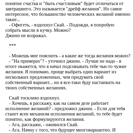
понятие счастья и "быть счастливым" будет отличаться от
завтрашнего. Это называется "дрейф желания". Но самое
интересное, что большинство человеческих желаний именно
такие...
- Офигеть, - вздохнул Скай. - Подожди, я попробую
собрать мысли в кучку. Можно?
Джинн не возражал.
***
- Можешь мне пояснить - а какие же тогда желания можно?
- "На примерах"? - уточнил джинн. - Лучше не надо - в
итоге окажется, что я начал подсовывать тебе чьи-то чужие
желания. Я понимаю, проще выбрать один вариант из
нескольких предложенных, чем придумать свой
собственный вариант... но я все-таки буду настаивать на
твоих собственных желаниях.
Скай тоскливо вздохнул.
- Хочешь, я расскажу, как на самом деле работает
исполнение желаний? - предложил джинн. - Если для тебя
станет ясен механизм исполнения желаний, то тебе будет
понятно, как формулируются желания.
- Ага, расскажи, - оживился Скай.
- Ага. Начну с того, что будущее многовариантно. И