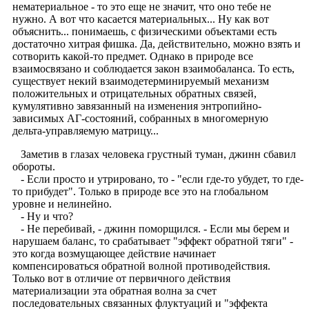
нематериальное - то это еще не значит, что оно тебе не
нужно. А вот что касается материальных... Ну как вот
объяснить... понимаешь, с физическими объектами есть
достаточно хитрая фишка. Да, действительно, можно взять и
сотворить какой-то предмет. Однако в природе все
взаимосвязано и соблюдается закон взаимобаланса. То есть,
существует некий взаимодетерминируемый механизм
положительных и отрицательных обратных связей,
кумулятивно завязанный на изменения энтропийно-
зависимых АГ-состояний, собранных в многомерную
дельта-управляемую матрицу...
Заметив в глазах человека грустный туман, джинн сбавил
обороты.
- Если просто и утрировано, то - "если где-то убудет, то где-
то прибудет". Только в природе все это на глобальном
уровне и нелинейно.
- Ну и что?
- Не перебивай, - джинн поморщился. - Если мы берем и
нарушаем баланс, то срабатывает "эффект обратной тяги" -
это когда возмущающее действие начинает
компенсироваться обратной волной противодействия.
Только вот в отличие от первичного действия
материализации эта обратная волна за счет
последовательных связанных флуктуаций и "эффекта