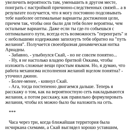
увеличить вероятность там, уменьшить в другом месте,
поиграть с настройкой причинно-следственных связей... а в
результате получается, что я могу постоянно подсовывать
тебе наиболее оптимальные варианты достижения цели,
причем так, чтобы они были для тебя более вероятны, чем
остальные варианты. Даже если ты где-то собьешься с
оптимального пути, всегда есть возможность "переиграть" и
с небольшими издержками запихнуть тебя обратно на "путь
желания". Получается своеобразная динамическая нитка
Ариадны.
- Забавно, - улыбнулся Скай, - но не совсем понятно...
- Ну, я не настолько владею бритвой Оккама, чтобы
изложить сложные вещи простым языком. Но, я думаю, что
работа механизма исполнения желаний вцелом понятна? -
уточнил джинн.
- Более-менее, - кивнул Скай.
- Ага, тогда постепенно двигаемся дальше. Теперь я
расскажу о том, как на вероятностную сеть накладываются
желания, а потом расскажу, как правильно формулировать
желания, чтобы их можно было бы наложить на сеть.
***
Часа через три, когда ближайшая территория была
исчиркана схемами, а Скай выглядел хорошо уставшим,