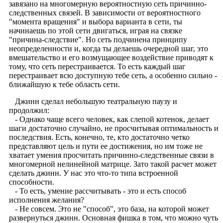
завязано на многомерную вероятностную сеть причинно-
следственных связей. В зависимости от вероятностного
"момента вращения" и выбора варианта в сети, ты
начинаешь по этой сети двигаться, играя на связке
"причина-следствие". Но сеть подчинена принципу
неопределенности и, когда ты делаешь очередной шаг, это
вмешательство и его возмущающее воздействие приводят к
тому, что сеть перестраивается. То есть каждый шаг
перестраивает всю доступную тебе сеть, а особенно сильно -
ближайшую к тебе область сети.
Джинн сделал небольшую театральную паузу и
продолжил:
- Однако чаще всего человек, как слепой котенок, делает
шаги достаточно случайно, не просчитывая оптимальность и
последствия. Есть, конечно, те, кто достаточно четко
представляют цель и пути ее достижения, но им тоже не
хватает умения просчитать причинно-следственные связи в
многомерной нелинейной матрице. Зато такой расчет может
сделать джинн. У нас это что-то типа встроенной
способности.
- То есть, умение рассчитывать - это и есть способ
исполнения желания?
- Не совсем. Это не "способ", это база, на которой может
развернуться джинн. Основная фишка в том, что можно чуть