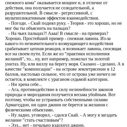
снежного кома" оказывается мощнее и, в отличие от
действия, она получается не созидательной, а
разрушительной. В смысле - регрессивной, с
мультипликативным эффектом взаимодействия.
- Погоди. - Скай поднял руку. - Теория - это хорошо, но не
мог бы ты объяснить на пальцах?
- На чьих пальцах?! Аааа! В смысле - на примерах?
Хорошо. Простейший пример - снежная лавина. Из-за
какого-то незначительного возмущающего воздействия
срабатывает цепная реакция, и возникает лавина, сносящая
все на своем пути. Если же из "практики исполнения
желаний", то... ну, вот например, пожелал ты золотой
унитаз. Ну, или виллу на берегу моря. Сказано - сделано. А в
качестве "компенсации" - на острове землетрясение в 12
баллов, настолько сильное, что от острова уже ничего не
остается, в комплекте с ураганом седьмой категории.
- Ни хрена себе...
- Ага, противодействие в силу нелинейности законов
природы и мироздания получается весьма убойным. Вот
поэтому, чтобы не устраивать собственными силами
Армагеддон, ни один джинн не берется за желания с
физическими объектами.
- Ну ладно, уговорил, - сдался Скай. - А могу я загадать
желание "стать счастливым"?
- Эээ... нет - печально вздохнул джинн.