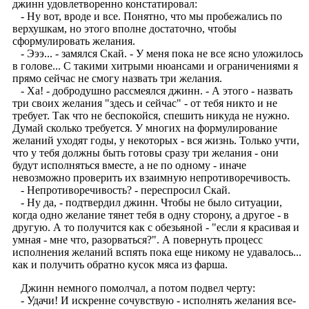
джинн удовлетворенно констатировал:
- Ну вот, вроде и все. Понятно, что мы пробежались по
верхушкам, но этого вполне достаточно, чтобы
сформулировать желания.
- Эээ... - замялся Скай. - У меня пока не все ясно уложилось
в голове... С такими хитрыми нюансами и ограничениями я
прямо сейчас не смогу назвать три желания.
- Ха! - добродушно рассмеялся джинн. - А этого - назвать
три своих желания "здесь и сейчас" - от тебя никто и не
требует. Так что не беспокойся, спешить никуда не нужно.
Думай сколько требуется. У многих на формулирование
желаний уходят годы, у некоторых - вся жизнь. Только учти,
что у тебя должны быть готовы сразу три желания - они
будут исполняться вместе, а не по одному - иначе
невозможно проверить их взаимную непротиворечивость.
- Непротиворечивость? - переспросил Скай.
- Ну да, - подтвердил джинн. Чтобы не было ситуации,
когда одно желание тянет тебя в одну сторону, а другое - в
другую. А то получится как с обезьяной - "если я красивая и
умная - мне что, разорваться?". А повернуть процесс
исполнения желаний вспять пока еще никому не удавалось...
как и получить обратно кусок мяса из фарша.
Джинн немного помолчал, а потом подвел черту:
- Удачи! И искренне сочувствую - исполнять желания все-