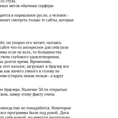
со стула.
нных мегов обычные серферы
ется в нормальное русло, а человек -
нает смотреть только те сайты, которые
т, он упорно его читает, пытаясь
сайте что-то интересное для себя (или
качка если не всех, то большинства
вством глубокого удовлетворения,
 на долгое время. Временами,
этот каталог, загружает в браузер все
ак как ничего умного в голову не
мя (стирать никак нельзя - а вдруг
 браузера. Наличие 50-ти открытых
еском, ламер этому факту очень
икогда ему не понадобится. Некоторые
ы все программы были под рукой. Диск
ть себе новый, по емкости желательно