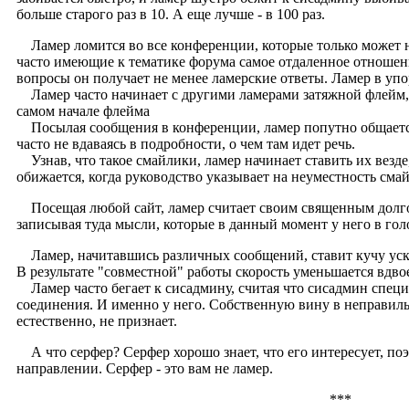
больше старого раз в 10. А еще лучше - в 100 раз.
Ламер ломится во все конференции, которые только может на
часто имеющие к тематике форума самое отдаленное отношени
вопросы он получает не менее ламерские ответы. Ламер в уп
Ламер часто начинает с другими ламерами затяжной флейм, т
самом начале флейма
Посылая сообщения в конференции, ламер попутно общается
часто не вдаваясь в подробности, о чем там идет речь.
Узнав, что такое смайлики, ламер начинает ставить их везде,
обижается, когда руководство указывает на неуместность сма
Посещая любой сайт, ламер считает своим священным долгом
записывая туда мысли, которые в данный момент у него в гол
Ламер, начитавшись различных сообщений, ставит кучу уско
В результате "совместной" работы скорость уменьшается вдво
Ламер часто бегает к сисадмину, считая что сисадмин специа
соединения. И именно у него. Собственную вину в неправил
естественно, не признает.
А что серфер? Серфер хорошо знает, что его интересует, поэ
направлении. Серфер - это вам не ламер.
***