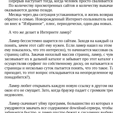
Перерыв наступает тогда, когда человек просто сваливается 
По количеству просмотренных сайтов и количеству выкача
оказываются далеко позади.
Месяца через два ситуация устаканивается, и жизнь возвраща
обратно в семью. Новорожденный Интернет-пользователь начи
он внес в "Избранное", плюс, периодически, один-два новых.
А что же делает в Интернете ламер?
Ламер бессистемно шарится по сайтам. Заходя на каждый сай
понять, зачем этот сайт ему нужен. Если ламер нашел на этом 
ему показалось, что это интересно), то начинается массовая с
страниц сайта. Закачав нихилый массив страниц, ламер, с чу
засовывает их в дальний каталог и забывает про этот каталог
осуществляя серфинг по собственному диску, он натыкается на 
страницы и несколько суток пытается понять, что это такое. Т
приходит, то этот вопрос откладывается на неопределенное вре
понадобится?).
Ламер любит открывать каждую новую ссылку в другом окне
окон его не смущает. Зато, когда браузер падает с громким тр
недоволен.
Ламер скачивает уйму программ, большинство из которых н
умудряются закачать все содержимое download-сервера, чтоб
забивается быстро, и ламер шустро бежит к сисадмину выбива