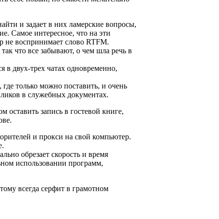
йти и задает в них ламерские вопросы,
е. Самое интересное, что на эти
ор не воспринимает слово RTFM.
ак что все забывают, о чем шла речь в
 в двух-трех чатах одновременно,
 где только можно поставить, и очень
йликов в служебных документах.
 оставить запись в гостевой книге,
ове.
рителей и прокси на свой компьютер.
е.
льно обрезает скорость и время
ьном использовании программ,
тому всегда серфит в грамотном