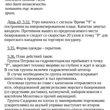
это дает возможность
попинать еще живого
врага.
День 43, 5:32.
Утро началось с сигнала 'Время "Ч"' и
построения на импровизированном плаце. Капитан зачитал
вводную. Противник вышел из предполагаемого места
базирования и следует со скоростью 20 узлов в точку "Р" для
пиратского нападения на торговую посудину.
5:35.
Форма одежды - скрытная.
5:36.
План действий таков:
Группа Петрова на гидромотоциклах прибывает в точку
"Р", закрепляет технику якорями на глубине и ждет в засаде.
В состав группы включен гидравлический штопор.
В случае необходимости группа незаметно вскрывает
кингстоны и проникает в тыл противника.
Основная группа во главе с капитаном отправляется на
яхте, оборудованной двумя рельсами морского базирования
(со средствами доставки), катапультой, набором кокосов с
коктейлем Молотова и прочей амуницией.
Группа Сидорова на плотах (с маневровыми пороховыми
ускорителями) на акульей упряжке выступает во втором
эшелоне и блокирует места вероятного отхода противника.