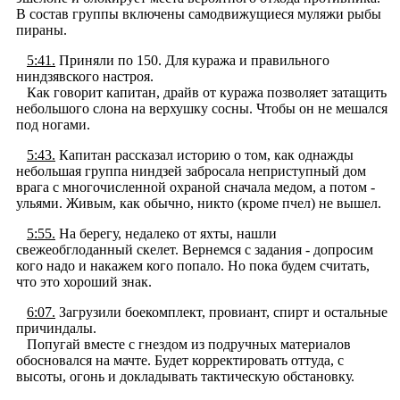
В состав группы включены самодвижущиеся муляжи рыбы
пираны.
5:41.
Приняли по 150. Для куража и правильного
ниндзявского настроя.
Как говорит капитан, драйв от куража позволяет затащить
небольшого слона на верхушку сосны. Чтобы он не мешался
под ногами.
5:43.
Капитан рассказал историю о том, как однажды
небольшая группа ниндзей забросала неприступный дом
врага с многочисленной охраной сначала медом, а потом -
ульями. Живым, как обычно, никто (кроме пчел) не вышел.
5:55.
На берегу, недалеко от яхты, нашли
свежеобглоданный скелет. Вернемся с задания - допросим
кого надо и накажем кого попало. Но пока будем считать,
что это хороший знак.
6:07.
Загрузили боекомплект, провиант, спирт и остальные
причиндалы.
Попугай вместе с гнездом из подручных материалов
обосновался на мачте. Будет корректировать оттуда, с
высоты, огонь и докладывать тактическую обстановку.