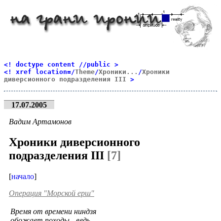
<! doctype content //public >
<! xref location=/
Theme
/
Хроники...
/
Хроники
диверсионного подразделения III
>
17.07.2005
Вадим Артамонов
Хроники диверсионного
подразделения III
[7]
[
начало
]
Операция "Морской ерш"
Время от времени ниндзя
обожает походы - ведь