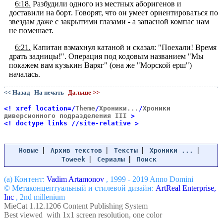
6:18.
Разбудили одного из местных аборигенов и
доставили на борт. Говорят, что он умеет ориентироваться по
звездам даже с закрытими глазами - а запасной компас нам
не помешает.
6:21.
Капитан взмахнул катаной и сказал: "Поехали! Время
драть задницы!". Операция под кодовым названием "Мы
покажем вам кузькин Варяг" (она же "Морской ерш")
началась.
<< Назад
На печать
Дальше >>
<! xref location=/
Theme
/
Хроники...
/
Хроники
диверсионного подразделения III
>
<! doctype links //site-relative >
|
|
|
|
Новые
Архив текстов
Тексты
Хроники ...
|
|
Toweek
Сериалы
Поиск
(a) Контент:
Vadim Artamonov
, 1999 - 2019 Anno Domini
© Метаконцептуальный и стилевой дизайн:
ArtReal Enterprise,
Inc
, 2nd millenium
MieCat 1.12.1206 Content Publishing System
Best viewed with 1x1 screen resolution, one color