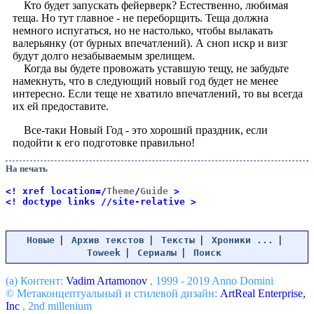
Кто будет запускать фейерверк? Естественно, любимая
теща. Но тут главное - не переборщить. Теща должна
немного испугаться, но не настолько, чтобы вылакать
валерьянку (от бурных впечатлений). А сноп искр и визг
будут долго незабываемым зрелищем.
Когда вы будете провожать уставшую тещу, не забудьте
намекнуть, что в следующий новый год будет не менее
интересно. Если теще не хватило впечатлений, то вы всегда
их ей предоставите.
Все-таки Новый Год - это хороший праздник, если
подойти к его подготовке правильно!
На печать
<! xref location=/
Theme
/
Guide
>
<! doctype links //site-relative >
|
|
|
|
Новые
Архив текстов
Тексты
Хроники ...
|
|
Toweek
Сериалы
Поиск
(a) Контент:
Vadim Artamonov
, 1999 - 2019 Anno Domini
© Метаконцептуальный и стилевой дизайн:
ArtReal Enterprise,
Inc
, 2nd millenium