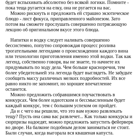
будет вспыхивать абсолютно без всякой логики. Помните -
пока теща ругается на елку, она не ругается на вас.
Можно рискнуть и предложить ей страшно экзотическое
блюдо - лист фикуса, приправленного майонезом. Зато
потом вы сможете прослушать совершенно потрясающую
лекцию об оригинальном вкусе этого блюда.
Напитки и водку следует наливать совершенно
бессистемно, попутно сопровождая процесс розлива
трогательными легендами о происхождении каждого вина
или технологии приготовления именно этой водки. Так как
легенд, собственно говоря, вы не знаете, то начнете их
придумывать по ходу дела. Чем больше красноречия, тем
более убедительней эта легенда будет выглядеть. Не забудьте
сообщить массу различных мелких подробностей. Их все
равно никто не запомнит, но хорошее впечатление
останется.
Можно предложить собравшимся поучаствовать в
конкурсах. Чем более идиотским и бессмысленным будет
каждый конкурс, тем с большим успехом он пройдет.
Да и с чего вы решили, что это вам нужно развлекать
тещу? Пусть она сама вас развлечет... Как только конкурсы и
сюрпризы надоедят, можно предложить запустить фейерверк
во дворе. На балконе подобным делом заниматься не стоит.
Были случаи, когда выгорала вся квашеная капуста.