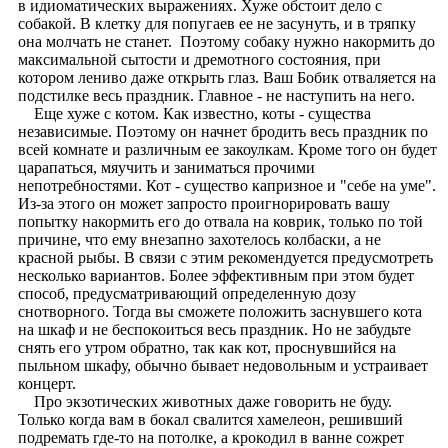
в идиоматических выражениях. Хуже обстоит дело с
собакой. В клетку для попугаев ее не засунуть, и в тряпку
она молчать не станет. Поэтому собаку нужно накормить до
максимальной сытости и дремотного состояния, при
котором лениво даже открыть глаз. Ваш Бобик отваляется на
подстилке весь праздник. Главное - не наступить на него.
Еще хуже с котом. Как известно, коты - существа
независимые. Поэтому он начнет бродить весь праздник по
всей комнате и различным ее закоулкам. Кроме того он будет
царапаться, мяучить и заниматься прочими
непотребностями. Кот - существо капризное и "себе на уме".
Из-за этого он может запросто проигнорировать вашу
попытку накормить его до отвала на коврик, только по той
причине, что ему внезапно захотелось колбаски, а не
красной рыбы. В связи с этим рекомендуется предусмотреть
несколько вариантов. Более эффективным при этом будет
способ, предусматривающий определенную дозу
снотворного. Тогда вы сможете положить заснувшего кота
на шкаф и не беспокоиться весь праздник. Но не забудьте
снять его утром обратно, так как кот, проснувшийся на
пыльном шкафу, обычно бывает недовольным и устраивает
концерт.
Про экзотических животных даже говорить не буду.
Только когда вам в бокал свалится хамелеон, решивший
подремать где-то на потолке, а крокодил в ванне сожрет