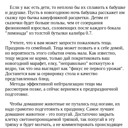
Если у вас есть дети, то неплохо бы их сплавить к бабушке
и дедушке. Пусть в новогоднюю ночь бабушка расскажет им
сказку про бычка камуфляжной расцветки. Детям от
сказочки будет больше пользы, чем от созерцания
физиономий взрослых, соловеющих после каждого бокала
"лимонада" из толстой бутылки калибра 0.7.
Учтите, что к вам может запросто пожаловать теща.
Праздник-то семейный. Теща может позвать и к себе домой,
но вероятность этого события очень мала. Как известно,
тещу медом не корми, только дай покритиковать ваш
новогодний марафет, елку, "неправильно" воткнутую в
ведро, так что она выглядит как "фикус не первого урожая".
Достанется вам за сервировку стола и качество
представленных блюд.
Методы эффективной нейтрализации тещи мы
рассмотрим позже, а сейчас вернемся к предпраздничной
подготовке.
Чтобы домашние животные не путались под ногами, их
надо грамотно подготовить к празднику. Самое лучшее
домашнее животное - это попугай. Достаточно закрыть
клетку светонепроницаемой тряпкой, так попугай в эту
тряпку и будет молчать, а не комментировать происходящее