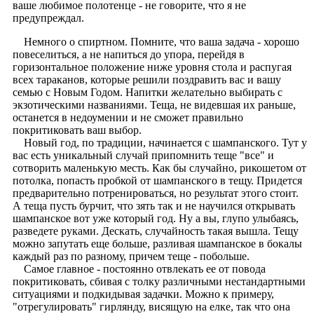
ваше любимое полотенце - не говорите, что я не
предупреждал.
Немного о спиртном. Помните, что ваша задача - хорошо
повеселиться, а не напиться до упора, перейдя в
горизонтальное положение ниже уровня стола и распугая
всех тараканов, которые решили поздравить вас и вашу
семью с Новым Годом. Напитки желательно выбирать с
экзотическими названиями. Теща, не видевшая их раньше,
останется в недоумении и не сможет правильно
покритиковать ваш выбор.
Новый год, по традиции, начинается с шампанского. Тут у
вас есть уникальный случай припомнить теще "все" и
сотворить маленькую месть. Как бы случайно, рикошетом от
потолка, попасть пробкой от шампанского в тещу. Придется
предварительно потренироваться, но результат этого стоит.
А теща пусть бурчит, что зять так и не научился открывать
шампанское вот уже который год. Ну а вы, глупо улыбаясь,
разведете руками. Дескать, случайность такая вышла. Тещу
можно запутать еще больше, разливая шампанское в бокалы
каждый раз по разному, причем теще - побольше.
Самое главное - постоянно отвлекать ее от повода
покритиковать, сбивая с толку различными нестандартными
ситуациями и подкидывая задачки. Можно к примеру,
"отрегулировать" гирлянду, висящую на елке, так что она