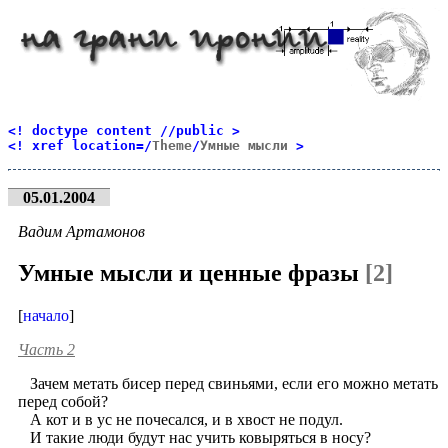
<! doctype content //public >
<! xref location=/
Theme
/
Умные мысли
>
05.01.2004
Вадим Артамонов
Умные мысли и ценные фразы
[2]
[
начало
]
Часть 2
Зачем метать бисер перед свиньями, если его можно метать
перед собой?
А кот и в ус не почесался, и в хвост не подул.
И такие люди будут нас учить ковыряться в носу?