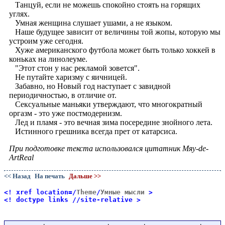
Танцуй, если не можешь спокойно стоять на горящих
углях.
Умная женщина слушает ушами, а не языком.
Наше будущее зависит от величины той жопы, которую мы
устроим уже сегодня.
Хуже американского футбола может быть только хоккей в
коньках на линолеуме.
"Этот стон у нас рекламой зовется".
Не путайте харизму с яичницей.
Забавно, но Новый год наступает с завидной
периодичностью, в отличие от.
Сексуальные маньяки утверждают, что многократный
оргазм - это уже постмодернизм.
Лед и пламя - это вечная зима посередине знойного лета.
Истинного грешника всегда прет от катарсиса.
При подготовке текста использовался цитатник Мяу-de-
ArtReal
<< Назад
На печать
Дальше >>
<! xref location=/
Theme
/
Умные мысли
>
<! doctype links //site-relative >