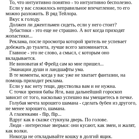
То, что интуитивно понятно - то интуитивно бесполезно.
Если у вас сложилось неправильное впечатление, то его
можно разложить. В ряд Тейлора.
Вкус к голоду.
Должен ли джентльмен сидеть, если у него стоит?
Зубастики - это еще не страшно. А вот когда приходят
жопастики...
Реклама, после просмотра которой зритель не успевает
добежать до туалета, лучше всего запоминается.
Главное - это не слово, а смысл, с которым оно
вкладывается.
Не виноватая я! Фрейд сам ко мне пришел...
Эманации души и ландшафты ума.
В те моменты, когда у вас уже не хватает фантазии, на
помощь приходит реклама.
Если у вас нету тещи, двустволка вам и не нужна.
С точки зрения бабы Яги, ваш дальнейший гороскоп
зависит от того, насколько успешно вы умещаетесь в печке.
Голубая мечта хорошего шамана - сделать бубен из другого,
не менее хорошего, шамана.
А глазенками - flip, flip...
Вдруг как в сказке стукнула дверь. По голове.
Люди - интересные зверьки: они кусают, как змеи, и жалят,
как волки.
Никогда не откладывайте кошку в долгий ящик.