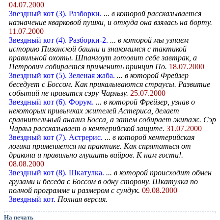
04.07.2000
Звездный кот (3). Разборки.
... в которой рассказывается
назначение кварковой пушки, и откуда она взялась на борту.
11.07.2000
Звездный кот (4). Разборки-2.
... в которой мы узнаем
историю Пизанской башни и знакомимся с тактикой
правильной охоты. Шпангоут готовит себе завтрак, а
Петрович собирается применить принцип По.
18.07.2000
Звездный кот (5). Зеленая жаба.
... в которой Фрейзер
беседует с Боссом. Как прикалываются страусы. Развитие
событий не нравится сэру Чарльзу.
25.07.2000
Звездный кот (6). Форум.
... в которой Фрейзер, узнав о
некоторых привычках жителей Астериса, делает
сравнительный анализ Босса, а затем собирает экипаж. Сэр
Чарльз рассказывает о кентерийской защите.
31.07.2000
Звездный кот (7). Aстрерис.
... в которой кентерийская
логика применяется на практике. Как спрятаться от
дракона и правильно глушить вайров. К нам гости!.
08.08.2000
Звездный кот (8). Шкатулка.
... в которой происходит обмен
грузами и беседа с Боссом в одну сторону. Шкатулка по
полной программе и размером с сундук.
09.08.2000
Звездный кот.
Полная версия.
На печать