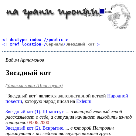
<! doctype index //public >
<! xref location=/
Сериалы
/
Звездный кот
>
Вадим Артамонов
Звездный кот
(Записки кота Шпангоута)
"Звездный кот" является альтернативной веткой
Народной
повести
, которую народ писал на
Exler.ru.
Звездный кот (1). Шпангоут.
... в которой главный герой
рассказывает о себе, а ситуация начинает выходить из-под
контроля.
09.06.2000
Звездный кот (2). Вскрытие.
... в которой Петрович
приступает к исследованию внутренностей груза.