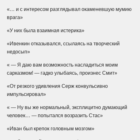
«… и с интересом разглядывал окаменевшую мумию
врага»
«У них была взаимная истерика»
«Ивенкин отказывался, ссылаясь на творческий
недосып»
« — Я даю вам возможноcть насладиться моим
сарказмом! — гадко улыбаясь, произнес Смит»
«От резкого удивления Серж конвульсивно
импульсировал»
« — Ну вы же нормальный, эксплицитно думающий
человек… — попытался возразить Стас»
«Иван был крепок головным мозгом»