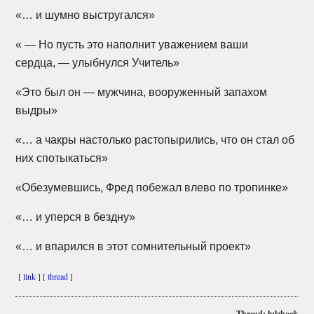
«… и шумно выстругался»
« — Но пусть это наполнит уважением ваши
сердца, — улыбнулся Учитель»
«Это был он — мужчина, вооруженный запахом
выдры»
«… а чакры настолько растопырились, что он стал об
них спотыкаться»
«Обезумевшись, Фред побежал влево по тропинке»
«… и уперся в бездну»
«… и впарился в этот сомнительный проект»
[
link
] [
thread
]
Thread: lulzbook