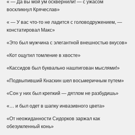
« — Да вы мой ум осквернили! — с ужасом
воскликнул Крячеслав»
« — У вас
что-то
не ладится с головодружением, —
констатировал Макс»
«Это был мужчина с элегантной внешностью вкусов»
«Кот ощутил томление в хвосте»
«Кассидов был буквально нашпигован мыслями!»
«Подвыпивший Кнаскин шел восьмеричным путем»
«Сон у них был крепкий — дятлом не разбудишь»
«… и был одет в шапку инвазивного цвета»
«От неожиданности Сидорков заржал как
обезумленный конь»