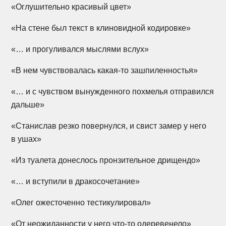
«Оглушительно красивый цвет»
«На стене был текст в клиновидной кодировке»
«… и прогуливался мыслями вслух»
«В нем чувствовалась
какая-то
зашпиленностья»
«… и с чувством вынужденного похмелья отправился
дальше»
«Станислав резко повернулся, и свист замер у него
в ушах»
«Из туалета донеслось пронзительное дрищендо»
«… и вступили в дракосочетание»
«Олег ожесточенно тестикулировал»
«От неожиданности у него
что-то
одеревенело»