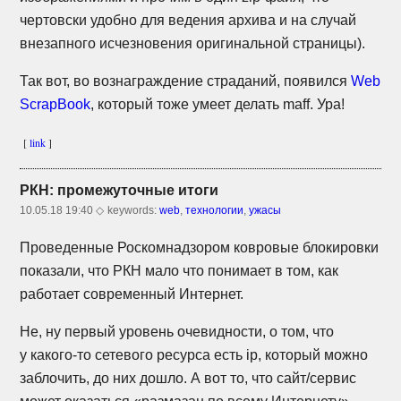
чертовски удобно для ведения архива и на случай
внезапного исчезновения оригинальной страницы).
Так вот, во вознаграждение страданий, появился
Web
ScrapBook
, который тоже умеет делать maff. Ура!
[
link
]
РКН: промежуточные итоги
10.05.18 19:40 ◇
keywords:
web
,
технологии
,
ужасы
Проведенные Роскомнадзором ковровые блокировки
показали, что РКН мало что понимает в том, как
работает современный Интернет.
Не, ну первый уровень очевидности, о том, что
у
какого-то
сетевого ресурса есть ip, который можно
заблочить, до них дошло. А вот то, что сайт/сервис