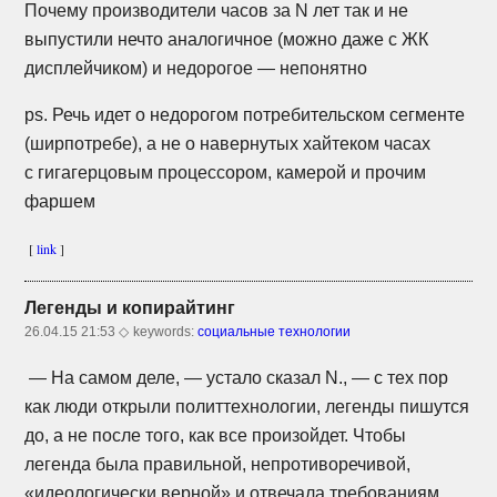
Почему производители часов за N лет так и не
выпустили нечто аналогичное (можно даже с ЖК
дисплейчиком) и недорогое — непонятно
ps. Речь идет о недорогом потребительском сегменте
(ширпотребе), а не о навернутых хайтеком часах
с гигагерцовым процессором, камерой и прочим
фаршем
[
link
]
Легенды и копирайтинг
26.04.15 21:53 ◇
keywords:
социальные технологии
— На самом деле, — устало сказал N., — с тех пор
как люди открыли политтехнологии, легенды пишутся
до, а не после того, как все произойдет. Чтобы
легенда была правильной, непротиворечивой,
«идеологически верной» и отвечала требованиям