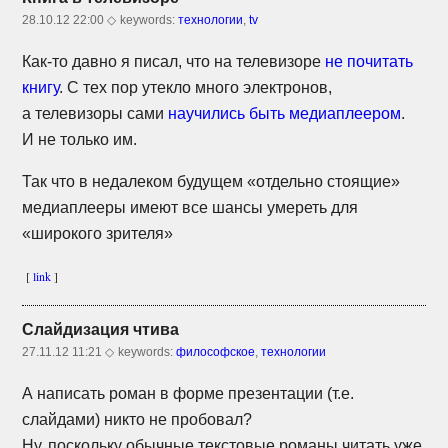
28.10.12 22:00 ◇
keywords:
технологии
,
tv
Как-то
давно я писал, что на телевизоре
не почитать
книгу
. С тех пор утекло много электронов,
а телевизоры сами
научились быть медиаплеером
.
И не только им.
Так что в недалеком будущем «отдельно стоящие»
медиаплееры имеют все шансы умереть для
«широкого зрителя»
[
link
]
Слайдизация чтива
27.11.12 11:21 ◇
keywords:
философское
,
технологии
А написать роман в форме презентации (т.е.
слайдами) никто не пробовал?
Ну, поскольку обычные текстовые романы читать уже