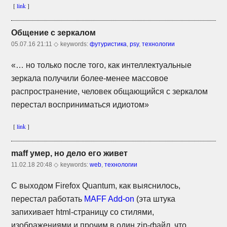
[
link
]
Общение с зеркалом
05.07.16 21:11 ◇
keywords:
футуристика
,
psy
,
технологии
«… но только после того, как интеллектуальные
зеркала получили
более-менее
массовое
распространение, человек общающийся с зеркалом
перестал восприниматься идиотом»
[
link
]
maff умер, но дело его живет
11.02.18 20:48 ◇
keywords:
web
,
технологии
С выходом Firefox Quantum, как выяснилось,
перестал работать
MAFF
Add-on
(эта штука
запихивает
html-страницу
со стилями,
изображениями и прочим в один
zip-файл,
что