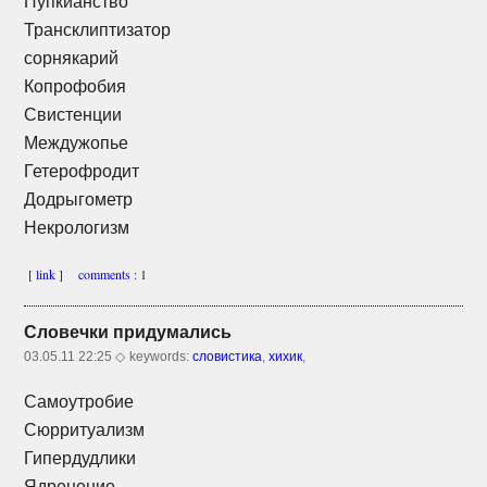
Пупкианство
Трансклиптизатор
сорнякарий
Копрофобия
Свистенции
Междужопье
Гетерофродит
Додрыгометр
Некрологизм
[
link
]
comments
: 1
Словечки придумались
03.05.11 22:25 ◇
keywords:
словистика
,
хихик
,
Самоутробие
Сюрритуализм
Гипердудлики
Ядренение