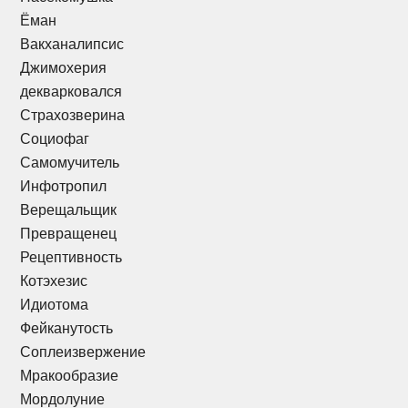
Ёман
Вакханалипсис
Джимохерия
декварковался
Страхозверина
Социофаг
Самомучитель
Инфотропил
Верещальщик
Превращенец
Рецептивность
Котэхезис
Идиотома
Фейканутость
Соплеизвержение
Мракообразие
Мордолуние