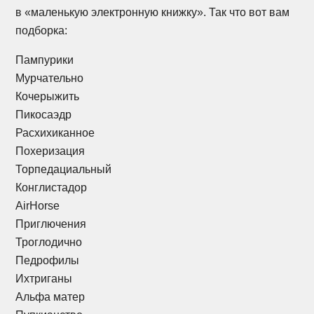
в «маленькую электронную книжку». Так что вот вам
подборка:
Пампурики
Мурчательно
Кочерыжить
Пикосаэдр
Расхихиканное
Похеризация
Торпедациальный
Конглистадор
AirHorse
Приглючения
Троглодично
Педрофилы
Ихтриганы
Альфа матер