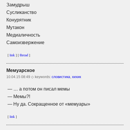
Замудрыш
Сусликанство
Конурятник
Мутакон
Медиаличность
Самоизвержение
[
link
] [
thread
]
Мемуарское
10.04.15 08:49 ◇
keywords:
словистика
,
хихик
— … а потом он писал мемы
— Мемы?!
— Ну да. Сокращенное от «мемуары»
[
link
]