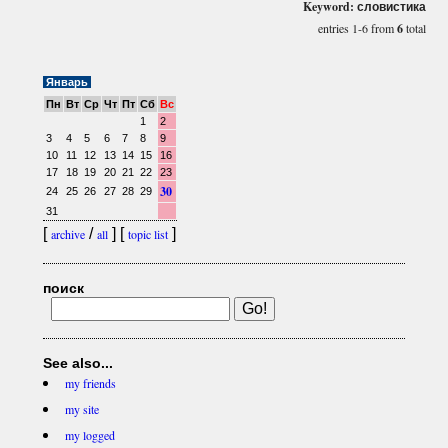
Keyword: словистика
entries 1-6 from
6
total
Январь
Пн
Вт
Ср
Чт
Пт
Сб
Вс
1
2
3
4
5
6
7
8
9
10
11
12
13
14
15
16
17
18
19
20
21
22
23
30
24
25
26
27
28
29
31
[
/
] [
]
archive
all
topic list
поиск
See also...
my friends
my site
my logged