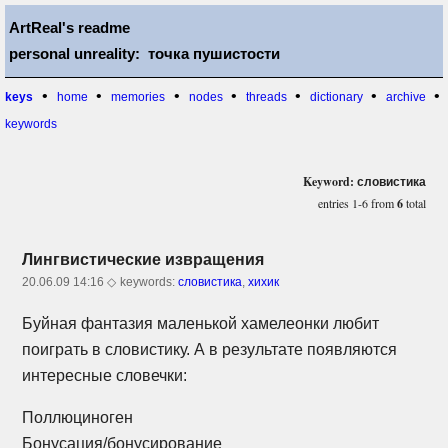
ArtReal's readme
personal unreality: точка пушистости
•
•
•
•
•
•
•
keys
home
memories
nodes
threads
dictionary
archive
keywords
Keyword: словистика
entries 1-6 from
6
total
Лингвистические извращения
20.06.09 14:16 ◇
keywords:
словистика
,
хихик
Буйная фантазия маленькой хамелеонки любит
поиграть в словистику. А в результате появляются
интересные словечки:
Поллюциноген
Бонусация/бонусирование