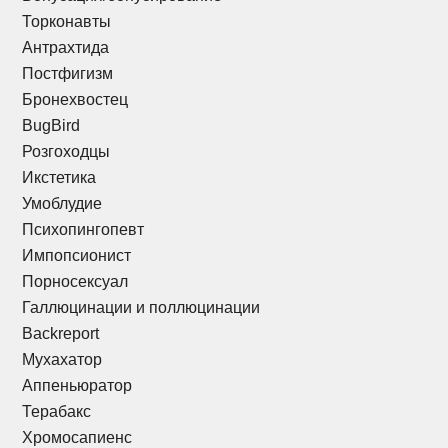
Торконавты
Антрахтида
Постфигизм
Бронехвостец
BugBird
Розгоходцы
Икстетика
Умоблудие
Психопингопевт
Импопсионист
Порносексуал
Галлюцинации и поллюцинации
Backreport
Мухахатор
Аппеньюратор
Терабакс
Хромосапиенс