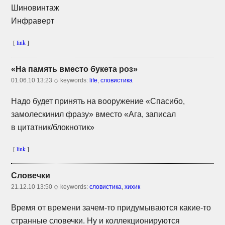
Шиновинтаж
Инфраверт
[
link
]
«На память вместо букета роз»
01.06.10 13:23 ◇
keywords:
life
,
словистика
Надо будет принять на вооружение «Спасибо,
замолескинил фразу» вместо «Ага, записал
в цитатник/блокнотик»
[
link
]
Словечки
21.12.10 13:50 ◇
keywords:
словистика
,
хихик
Время от времени
зачем-то
придумываются
какие-то
странные словечки. Ну и коллекционируются