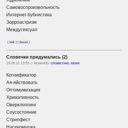
Самовоспроизвольность
Интернет-бубнистика
Зорроастризм
Междусексуал
[
link
] [
thread
]
Словечки придумались (2)
16.06.11 13:55 ◇
keywords:
словистика
,
хихик
Когнификатор
Ая-яйствовать
Оптимумизация
Хрюкативность
Оверклоппинг
Соусостояние
Стрипфест
Насекомушка