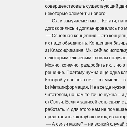
совершенствовать существующий движо
некоторые элементы нового.
— Ох, и замучаемся мы… Кстати, нап
договорились и допланировались по 
— Основная концепция – это концепци
их надо объединять. Концепция базиру
a) Классификация. Мы сейчас использу
некоторым ключевым словам получается
Можно, конечно, раздробить их… но эт
решение. Поэтому нужна еще одна кл
Которой у нас пока нет… в смысле – в
b) Метаинформация. Не всегда нужна, 
читателям, но
нам-то
точно нужна – и д
c) Связи. Если у записей есть связи 
работать. И для этого нам не помешае
представить как клубок ниток, из кото
— А связи какие? – на всякий случай 