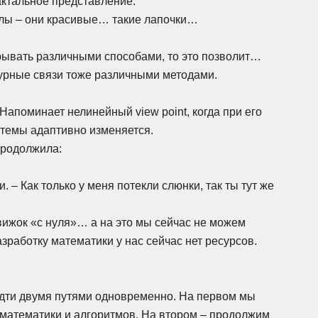
актальное представление.
алы – они красивые… такие лапочки…
рывать различными способами, то это позволит…
турные связи тоже различными методами.
апоминает нелинейный view point, когда при его
темы адаптивно изменяется.
продолжила:
.
 – Как только у меня потекли слюнки, так ты тут же
вижок «с нуля»… а на это мы сейчас не можем
зработку математики у нас сейчас нет ресурсов.
идти двумя путями одновременно. На первом мы
о математики и алгоритмов. На втором – продолжим