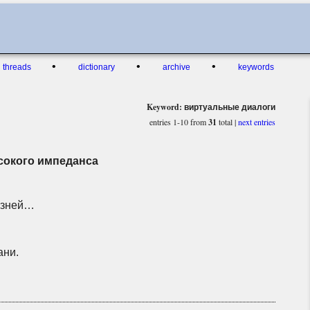
•
•
•
threads
dictionary
archive
keywords
Keyword: виртуальные диалоги
entries 1-10 from
31
total |
next entries
сокого импеданса
жизней…
ани.