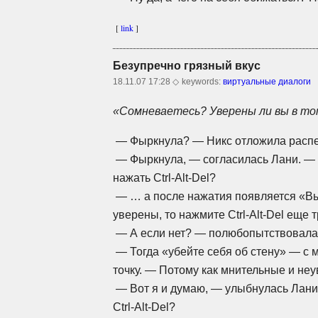
[
link
]
Безупречно грязный вкус
18.11.07 17:28 ◇
keywords:
виртуальные диалоги
«Сомневаетесь? Уверены ли вы в то
— Фыркнула? — Никс отложила распеч
— Фыркнула, — согласилась Лани. — К
нажать
Ctrl-Alt-Del?
—
… а после нажатия появляется «Вы
уверены, то нажмите
Ctrl-Alt-Del
еще т
— А если нет? — полюбопытствовала
— Тогда «убейте себя об стену» — с 
точку. — Потому как мнительные и н
— Вот я и думаю, — улыбнулась Лани
Ctrl-Alt-Del?