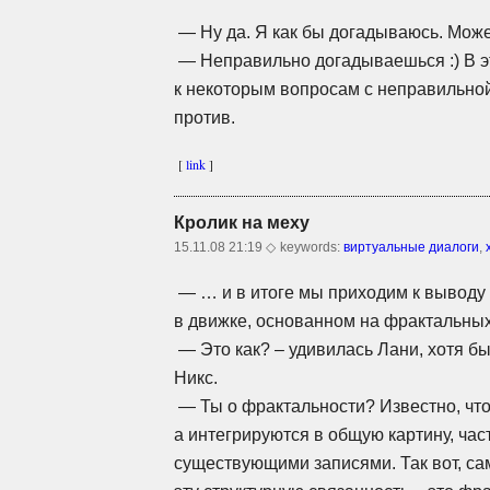
— Ну да. Я как бы догадываюсь. Мож
— Неправильно догадываешься :) В э
к некоторым вопросам с неправильной
против.
[
link
]
Кролик на меху
15.11.08 21:19 ◇
keywords:
виртуальные диалоги
,
— … и в итоге мы приходим к выводу 
в движке, основанном на фрактальны
— Это как? – удивилась Лани, хотя б
Никс.
— Ты о фрактальности? Известно, что 
а интегрируются в общую картину, час
существующими записями. Так вот, с