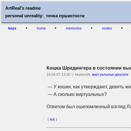
ArtReal's readme
personal unreality: точка пушистости
•
•
•
•
keys
home
memories
nodes
Кошка Шредингера в состоянии вы
16.04.07 13:30 ◇
keywords:
виртуальные диалоги
— У кошки, как утверждают, девять 
— А сколько виртуальных?
Ответом был ошеломленный взгляд Л
[
link
]