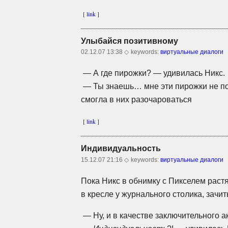
[
link
]
Улыбайся позитивному
02.12.07 13:38 ◇
keywords:
виртуальные диалоги
— А где пирожки? — удивилась Никс.
— Ты знаешь… мне эти пирожки не по
смогла в них разочароваться
[
link
]
Индивидуальность
15.12.07 21:16 ◇
keywords:
виртуальные диалоги
Пока Никс в обнимку с Пикселем раст
в кресле у журнального столика, зачи
— Ну, и в качестве заключительного 