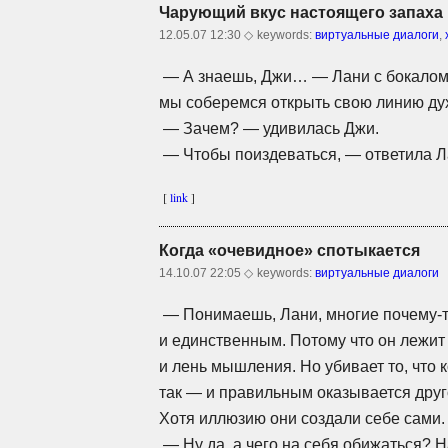
Чарующий вкус настоящего запаха
12.05.07 12:30 ◇
keywords:
виртуальные диалоги
,
— А знаешь, Джи… — Лани с бокалом 
мы соберемся открыть свою линию дух
— Зачем? — удивилась Джи.
— Чтобы поиздеваться, — ответила Ла
[
link
]
Когда «очевидное» спотыкается
14.10.07 22:05 ◇
keywords:
виртуальные диалоги
— Понимаешь, Лани, многие
почему-
и единственным. Потому что он лежит
и лень мышления. Но убивает то, что 
так — и правильным оказывается друго
Хотя иллюзию они создали себе сами.
— Ну да, а чего на себя обижаться? 