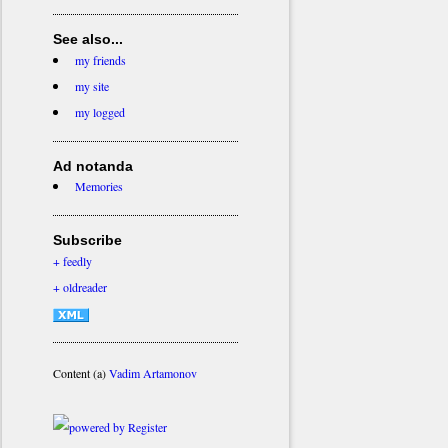
See also...
my friends
my site
my logged
Ad notanda
Memories
Subscribe
+ feedly
+ oldreader
Content (a)
Vadim Artamonov