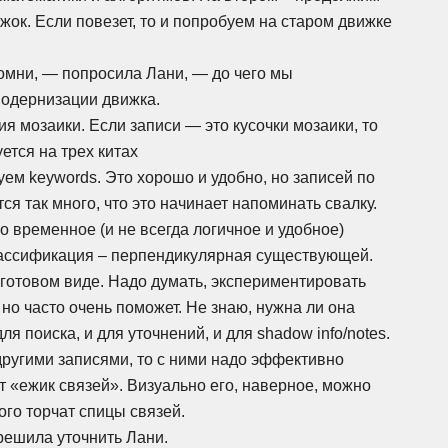
к. Если повезет, то и попробуем на старом движке
омни, — попросила Лани, — до чего мы
модернизации движка.
я мозаики. Если записи — это кусочки мозаики, то
ется на трех китах
ем keywords. Это хорошо и удобно, но записей по
 так много, что это начинает напоминать свалку.
о временное (и не всегда логичное и удобное)
ассификация – перпендикулярная существующей.
 готовом виде. Надо думать, экспериментировать
но часто очень поможет. Не знаю, нужна ли она
ля поиска, и для уточнений, и для shadow info/notes.
с другими записями, то с ними надо эффективно
т «ежик связей». Визуально его, наверное, можно
рого торчат спицы связей.
решила уточнить Лани.