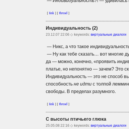
—
Индивидуальность
?! — удивилась
[
link
] [
thread
]
Индивидуальность (2)
23.12.07 22:06 ◇
keywords:
виртуальные диалоги
— Никс, а что такое индивидуальност
— Ну как тебе сказать… вот многие ду
да — можно, конечно, «проявить инди
платье, но непонятно — зачем? Это с
Индивидуальность — это не способ вы
способность
не идти
с толпой лемминго
свободы. В пределах разумного.
[
link
] [
thread
]
С высоты птичьего глюка
25.05.08 22:16 ◇
keywords:
виртуальные диалоги