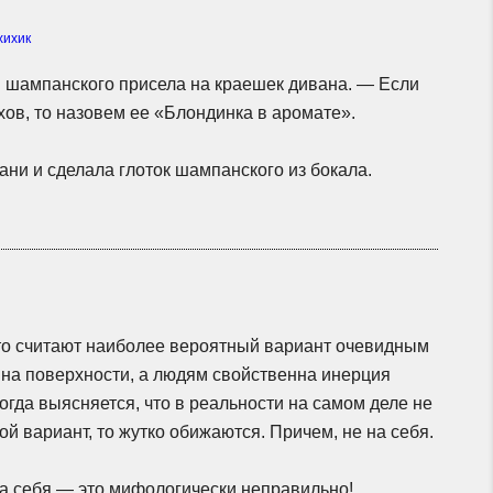
хихик
шампанского присела на краешек дивана. — Если
ов, то назовем ее «Блондинка в аромате».
ни и сделала глоток шампанского из бокала.
то
считают наиболее вероятный вариант очевидным
 на поверхности, а людям свойственна инерция
когда выясняется, что в реальности на самом деле не
й вариант, то жутко обижаются. Причем, не на себя.
На себя — это мифологически неправильно!