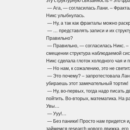
эту структурную связанность – это фр
— Ага, — согласилась Лани. – Фракт
Никс улыбнулась.
— Ну, а так как фракталы можно раск
— … представлять записи и их струк
Правильно?
— Правильно, — согласилась Никс. – Н
смещении структура наблюдаемой сис
Никс сделала глоток холодного чая и 
— Но нам, к сожалению, это не светит
— Это почему? – запротестовала Лани.
убираешь этот замечательный тортик!
— Ну,
во-первых,
тогда надо писать д
пойтить.
Во-вторых,
математика. На ра
Увы…
— Ууу!…
— Без паники! Просто нам придется 
займемся research нового движка, ег