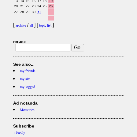
13
14
15
16
17
18
19
20
21
22
23
24
25
26
31
27
28
29
30
[
/
] [
]
archive
all
topic list
поиск
See also...
my friends
my site
my logged
Ad notanda
Memories
Subscribe
+ feedly