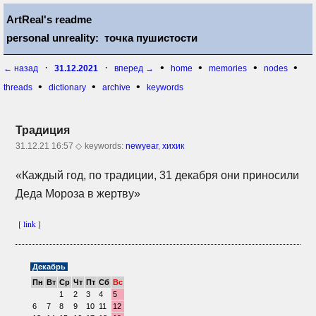
ArtReal's readme
personal unreality: точка пушистости
·
·
•
•
•
•
← назад
31.12.2021
вперед →
home
memories
nodes
•
•
•
threads
dictionary
archive
keywords
Традиция
31.12.21 16:57 ◇
keywords:
newyear
,
хихик
«Каждый год, по традиции, 31 декабря они приносили
Деда Мороза в жертву»
[
link
]
Декабрь
Пн
Вт
Ср
Чт
Пт
Сб
Вс
1
2
3
4
5
6
7
8
9
10
11
12