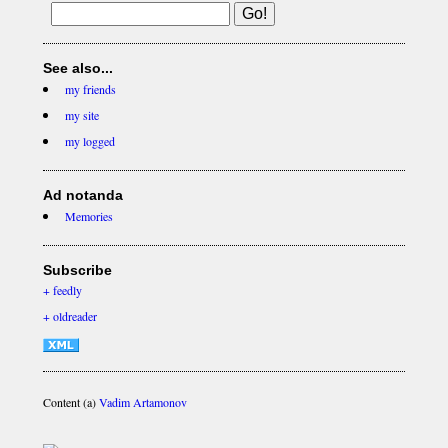
See also...
my friends
my site
my logged
Ad notanda
Memories
Subscribe
+ feedly
+ oldreader
Content (a)
Vadim Artamonov