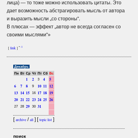
лица) — то тоже можно использовать цитаты. Это
дает возможность абстрагировать мысль от автора
и выразить мысли „со стороны“.
В плюсах — эффект „автор не всегда согласен со
своими мыслями“»
•
-1
[
link
]
Декабрь
Пн
Вт
Ср
Чт
Пт
Сб
Вс
1
2
4
5
3
6
7
8
10
11
12
9
13
14
15
17
18
19
16
20
21
22
23
24
25
26
29
31
27
28
30
[
/
] [
]
archive
all
topic list
поиск