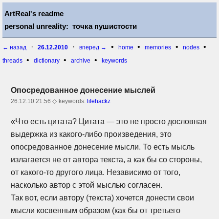
ArtReal's readme
personal unreality: точка пушистости
·
·
•
•
•
•
← назад
26.12.2010
вперед →
home
memories
nodes
•
•
•
threads
dictionary
archive
keywords
Опосредованное донесение мыслей
26.12.10 21:56 ◇
keywords:
lifehackz
«Что есть цитата? Цитата — это не просто дословная
выдержка из
какого-либо
произведения, это
опосредованное донесение мысли. То есть мысль
излагается не от автора текста, а как бы со стороны,
от
какого-то
другого лица. Независимо от того,
насколько автор с этой мыслью согласен.
Так вот, если автору (текста) хочется донести свои
мысли косвенным образом (как бы от третьего