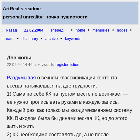
ArtReal's readme
personal unreality: точка пушистости
·
·
•
•
•
•
← назад
22.02.2004
вперед →
home
memories
nodes
•
•
•
threads
dictionary
archive
keywords
Две жопы
22.02.04 14:46 ◇
keywords:
register fiction
Раздумывая
о
вечном
классификации контента
всегда натыкаешься на две трудности:
1) Сама по себе КК на пустом месте не возникает —
ее нужно прописывать руками в каждую запись.
Каждый раз, как только мы вводим/изменяем систему
КК. Выходом была бы динамическая КК, но до этого
жить и жить
2) КК необходимо составлять до, а не после