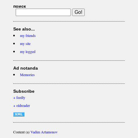
поиск
See also...
my friends
my site
my logged
Ad notanda
Memories
Subscribe
+ feedly
+ oldreader
Content (a)
Vadim Artamonov