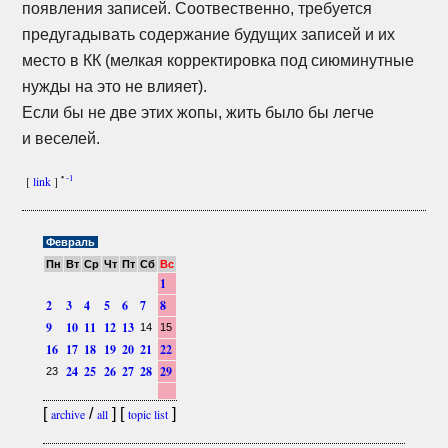
появления записей. Соотвественно, требуется
предугадывать содержание будущих записей и их
место в КК (мелкая корректировка под сиюминутные
нужды на это не влияет).
Если бы не две этих жопы, жить было бы легче
и веселей.
•
-1
[
link
]
Февраль
Пн
Вт
Ср
Чт
Пт
Сб
Вс
1
2
3
4
5
6
7
8
9
10
11
12
13
14
15
16
17
18
19
20
21
22
24
25
26
27
28
29
23
[
/
] [
]
archive
all
topic list