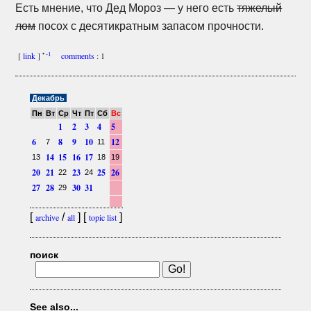
Есть мнение, что Дед Мороз — у него есть
тяжелый
лом
посох с десятикратным запасом прочности.
•
-1
[
link
]
comments
: 1
Декабрь
Пн
Вт
Ср
Чт
Пт
Сб
Вс
1
2
3
4
5
6
8
9
10
12
7
11
14
15
16
17
13
18
19
20
21
23
25
26
22
24
27
28
30
31
29
[
/
] [
]
archive
all
topic list
поиск
See also...