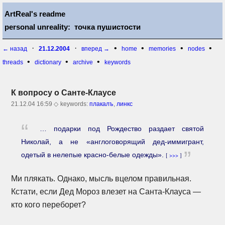
ArtReal's readme
personal unreality: точка пушистости
·
·
•
•
•
•
← назад
21.12.2004
вперед →
home
memories
nodes
•
•
•
threads
dictionary
archive
keywords
К вопросу о
Санте-Клаусе
21.12.04 16:59 ◇
keywords:
плакалъ
,
линкс
… подарки под Рождество раздает святой
Николай, а не «англоговорящий
дед-иммигрант,
одетый в нелепые
красно-белые
одежды».
[
>>>
]
Ми плякать. Однако, мысль вцелом правильная.
Кстати, если Дед Мороз влезет на
Санта-Клауса —
кто кого переборет?