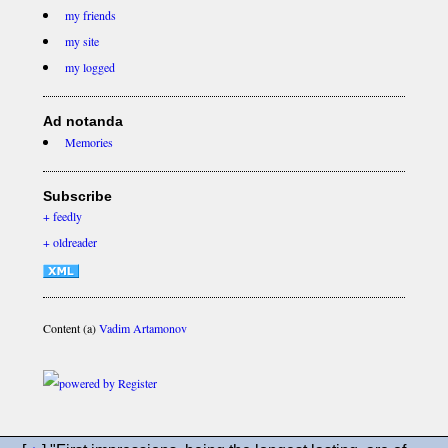
my friends
my site
my logged
Ad notanda
Memories
Subscribe
+ feedly
+ oldreader
Content (a)
Vadim Artamonov