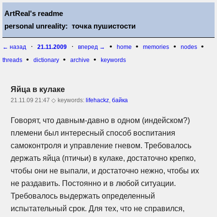
ArtReal's readme
personal unreality: точка пушистости
·
·
•
•
•
•
← назад
21.11.2009
вперед →
home
memories
nodes
•
•
•
threads
dictionary
archive
keywords
Яйца в кулаке
21.11.09 21:47 ◇
keywords:
lifehackz
,
байка
Говорят, что
давным-давно
в одном (индейском?)
племени был интересный способ воспитания
самоконтроля и управление гневом. Требовалось
держать яйца (птичьи) в кулаке, достаточно крепко,
чтобы они не выпали, и достаточно нежно, чтобы их
не раздавить. Постоянно и в любой ситуации.
Требовалось выдержать определенный
испытательный срок. Для тех, что не справился,