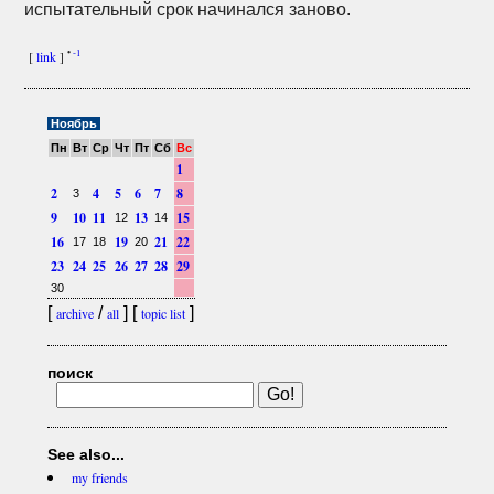
испытательный срок начинался заново.
•
-1
[
link
]
Ноябрь
Пн
Вт
Ср
Чт
Пт
Сб
Вс
1
2
4
5
6
7
8
3
9
10
11
13
15
12
14
16
19
21
22
17
18
20
23
24
25
26
27
28
29
30
[
/
] [
]
archive
all
topic list
поиск
See also...
my friends