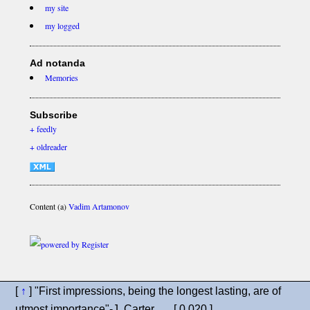
my site
my logged
Ad notanda
Memories
Subscribe
+ feedly
+ oldreader
Content (a)
Vadim Artamonov
[
↑
] "First impressions, being the longest lasting, are of
utmost importance"-J. Carter [ 0.020 ]