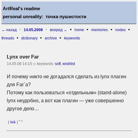
ArtReal's readme
personal unreality: точка пушистости
·
·
•
•
•
•
← назад
14.05.2008
вперед →
home
memories
nodes
•
•
•
threads
dictionary
archive
keywords
Lynx over Far
14.05.08 14:15 ◇
keywords:
soft
,
wishlist
И почему никто не догадался сделать из lynx плагин
для Far`а?
Потому как пользоваться «отдельным»
(stand-alone)
lynx неудобно, а вот как плагин — уже совершенно
другое дело…
•
-1
[
link
]