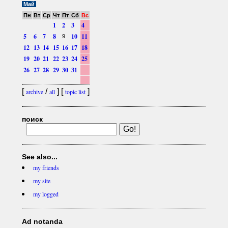
Май
Пн
Вт
Ср
Чт
Пт
Сб
Вс
1
2
3
4
5
6
7
8
10
11
9
12
13
14
15
16
17
18
19
20
21
22
23
24
25
26
27
28
29
30
31
[
/
] [
]
archive
all
topic list
поиск
See also...
my friends
my site
my logged
Ad notanda