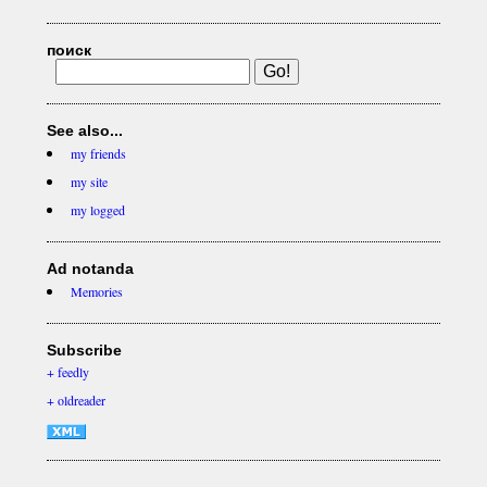
поиск
See also...
my friends
my site
my logged
Ad notanda
Memories
Subscribe
+ feedly
+ oldreader