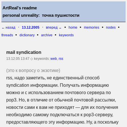
ArtReal's readme
personal unreality: точка пушистости
·
·
•
•
•
•
← назад
13.12.2005
вперед →
home
memories
nodes
•
•
•
threads
dictionary
archive
keywords
mail syndication
13.12.05 13:47 ◇
keywords:
web
,
rss
(это к вопросу о экзотике)
rss, надо заметить, не единственный способ
syndication информации. Получать информацию
можно и с использованием почтового сервера по
pop3. Но, в отличие от обычной почтовой рассылки,
новости сами к вам не приходят — для их получения
необходимо самому подключаться к
pop3-серверу,
предоставляющего эту информацию. Ну, а поскольку