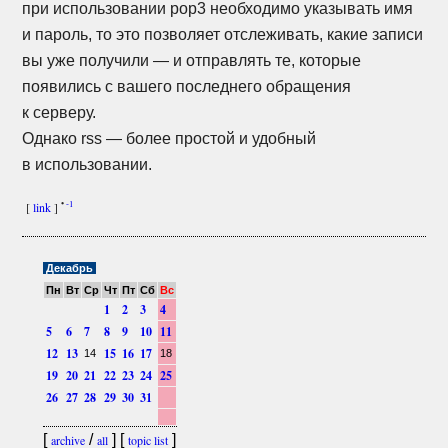
при использовании pop3 необходимо указывать имя
и пароль, то это позволяет отслеживать, какие записи
вы уже получили — и отправлять те, которые
появились с вашего последнего обращения
к серверу.
Однако rss — более простой и удобный
в использовании.
•
-1
[
link
]
Декабрь
Пн
Вт
Ср
Чт
Пт
Сб
Вс
1
2
3
4
5
6
7
8
9
10
11
12
13
15
16
17
14
18
19
20
21
22
23
24
25
26
27
28
29
30
31
[
/
] [
]
archive
all
topic list