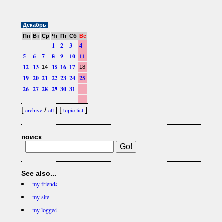
Декабрь
Пн
Вт
Ср
Чт
Пт
Сб
Вс
1
2
3
4
5
6
7
8
9
10
11
12
13
15
16
17
14
18
19
20
21
22
23
24
25
26
27
28
29
30
31
[
/
] [
]
archive
all
topic list
поиск
See also...
my friends
my site
my logged