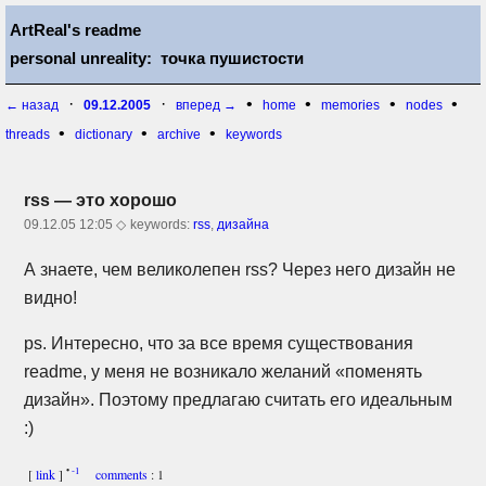
ArtReal's readme
personal unreality: точка пушистости
·
·
•
•
•
•
← назад
09.12.2005
вперед →
home
memories
nodes
•
•
•
threads
dictionary
archive
keywords
rss — это хорошо
09.12.05 12:05 ◇
keywords:
rss
,
дизайна
А знаете, чем великолепен rss? Через него дизайн не
видно!
ps. Интересно, что за все время существования
readme, у меня не возникало желаний «поменять
дизайн». Поэтому предлагаю считать его идеальным
:)
•
-1
[
link
]
comments
: 1