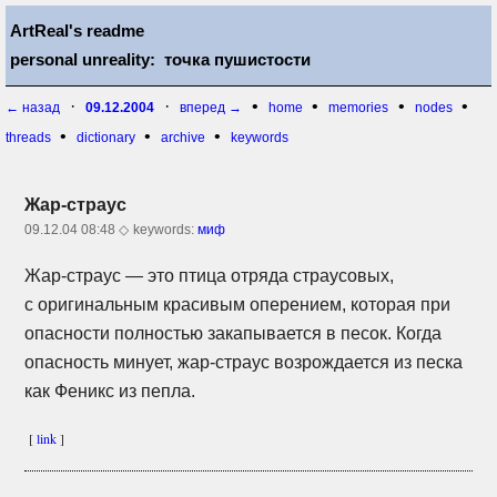
ArtReal's readme
personal unreality: точка пушистости
·
·
•
•
•
•
← назад
09.12.2004
вперед →
home
memories
nodes
•
•
•
threads
dictionary
archive
keywords
Жар-страус
09.12.04 08:48 ◇
keywords:
миф
Жар-страус —
это птица отряда страусовых,
с оригинальным красивым оперением, которая при
опасности полностью закапывается в песок. Когда
опасность минует,
жар-страус
возрождается из песка
как Феникс из пепла.
[
link
]