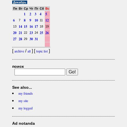
Декабрь
Пн
Вт
Ср
Чт
Пт
Сб
Вс
1
2
3
4
5
6
8
9
10
12
7
11
14
15
16
17
13
18
19
20
21
23
25
26
22
24
27
28
30
31
29
[
/
] [
]
archive
all
topic list
поиск
See also...
my friends
my site
my logged
Ad notanda