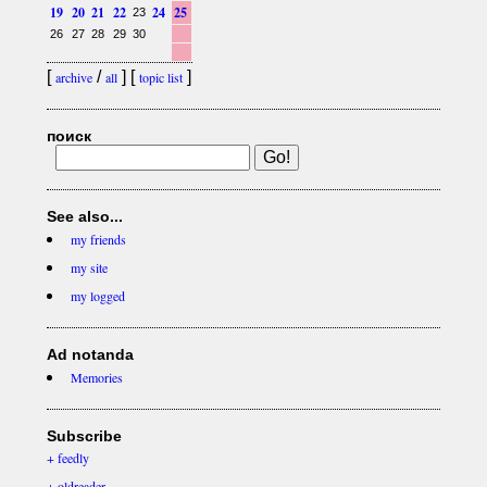
19
20
21
22
24
25
23
26
27
28
29
30
[
/
] [
]
archive
all
topic list
поиск
See also...
my friends
my site
my logged
Ad notanda
Memories
Subscribe
+ feedly
+ oldreader