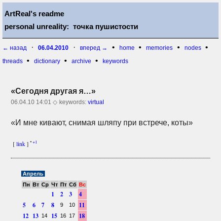
ArtReal's readme
personal unreality: точка пушистости
·
·
•
•
•
•
← назад
06.04.2010
вперед →
home
memories
nodes
•
•
•
threads
dictionary
archive
keywords
«Сегодня другая я…»
06.04.10 14:01 ◇
keywords:
virtual
«И мне кивают, снимая шляпу при встрече, коты»
•
+1
[
link
]
Апрель
Пн
Вт
Ср
Чт
Пт
Сб
Вс
1
2
3
4
5
6
7
8
11
9
10
12
13
15
18
14
16
17