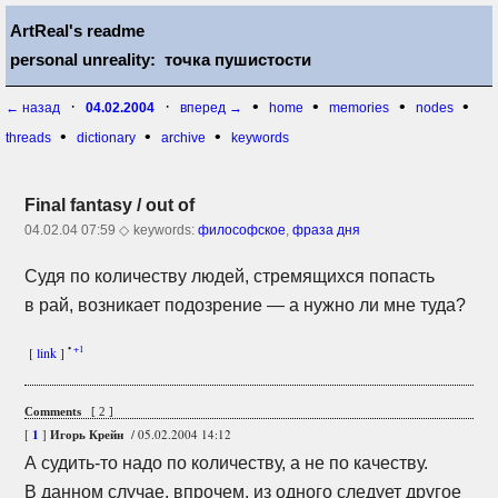
ArtReal's readme
personal unreality: точка пушистости
·
·
•
•
•
•
← назад
04.02.2004
вперед →
home
memories
nodes
•
•
•
threads
dictionary
archive
keywords
Final fantasy / out of
04.02.04 07:59 ◇
keywords:
философское
,
фраза дня
Судя по количеству людей, стремящихся попасть
в рай, возникает подозрение — а нужно ли мне туда?
•
+1
[
link
]
Comments
[ 2 ]
[
1
]
Игорь Крейн
/ 05.02.2004 14:12
А
судить-то
надо по количеству, а не по качеству.
В данном случае, впрочем, из одного следует другое