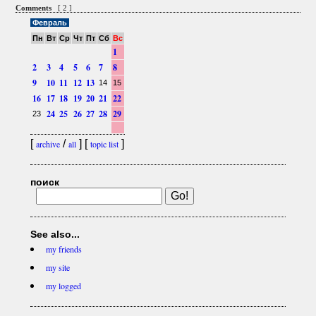
Comments
[ 2 ]
Февраль
Пн
Вт
Ср
Чт
Пт
Сб
Вс
1
2
3
4
5
6
7
8
9
10
11
12
13
14
15
16
17
18
19
20
21
22
24
25
26
27
28
29
23
[
/
] [
]
archive
all
topic list
поиск
See also...
my friends
my site
my logged