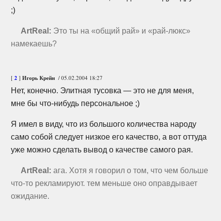
;)
ArtReal:
Это ты на «общий рай» и
«рай-люкс»
намекаешь?
[
2
]
Игорь Крейн
/ 05.02.2004 18:27
Нет, конечно. Элитная тусовка — это не для меня,
мне бы
что-нибудь
персональное ;)
Я имел в виду, что из большого количества народу
само собой следует низкое его качество, а вот оттуда
уже можно сделать вывод о качестве самого рая.
ArtReal:
ага. Хотя я говорил о том, что чем больше
что-то
рекламируют. тем меньше оно оправдывает
ожидание.